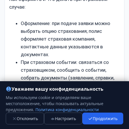
случае:
Оформление: при подаче заявки можно
выбрать опцию страхования; полис
оформляет страховая компания,
контактные данные указываются в
документах.
При страховом событии: связаться со
страховщиком, сообщить о событии,
собрать документы (заявление, справки,
больничный, копия договора займа),
Уважаем вашу конфиденциальность
подать заявление на выплату.
Мы используем cookie и определяем ваше
Срок рассмотрения: обычно 30–60 дней,
местоположение, чтобы показывать актуальные
детали в полисе.
предложения.
Политика конфиденциальности
Отклонить
Настроить
Продолжить
Юридические аспекты и права