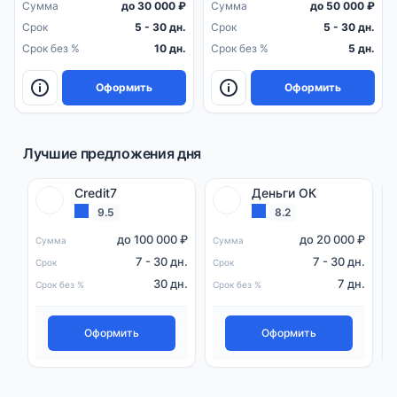
Сумма
до 30 000 ₽
Сумма
до 50 000 ₽
Срок
5 - 30 дн.
Срок
5 - 30 дн.
Срок без %
10 дн.
Срок без %
5 дн.
Оформить
Оформить
Лучшие предложения дня
Credit7
Деньги ОК
9.5
8.2
до 100 000 ₽
до 20 000 ₽
Сумма
Сумма
С
7 - 30 дн.
7 - 30 дн.
Срок
Срок
С
30 дн.
7 дн.
Срок без %
Срок без %
С
Оформить
Оформить