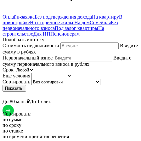
Онлайн-заявка
Без подтверждения дохода
На квартиру
В
новостройке
На вторичное жилье
На дом
Семейная
Без
первоначального взноса
Под залог квартиры
На
строительство
Для ИП
Пенсионерам
Подобрать ипотеку
Стоимость недвижимости
Введите
сумму в рублях
Первоначальный взнос
Введите
сумму первоначального взноса в рублях
Срок
Еще условия
Сортировать
Показать
До 80 млн. ₽
До 15 лет.
Сортировать:
по сумме
по сроку
по ставке
по времени принятия решения