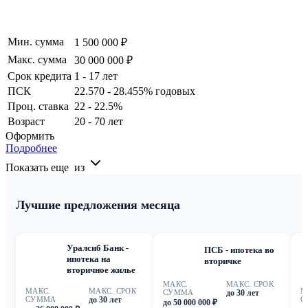
Мин. сумма
1 500 000 ₽
Макс. сумма
30 000 000 ₽
Срок кредита
1 - 17 лет
ПСК
22.570 - 28.455% годовых
Проц. ставка
22 - 22.5%
Возраст
20 - 70 лет
Оформить
Подробнее
Показать еще
из
Лучшие предложения месяца
Уралсиб Банк -
ПСБ - ипотека во
ипотека на
вторичке
вторичное жилье
МАКС.
МАКС. СРОК
МАКС.
МАКС. СРОК
М
СУММА
до 30 лет
СУММА
до 30 лет
С
до 50 000 000 ₽