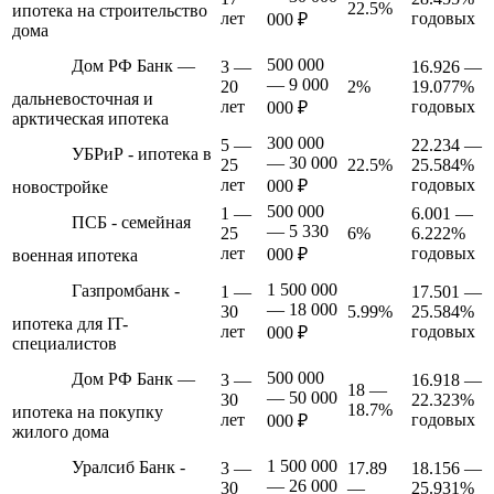
22.5%
ипотека на строительство
лет
годовых
000 ₽
дома
500 000
Дом РФ Банк —
3 —
16.926 —
— 9 000
20
2%
19.077%
дальневосточная и
лет
годовых
000 ₽
арктическая ипотека
300 000
5 —
22.234 —
УБРиР - ипотека в
— 30 000
25
22.5%
25.584%
лет
годовых
000 ₽
новостройке
500 000
1 —
6.001 —
ПСБ - семейная
— 5 330
25
6%
6.222%
лет
годовых
000 ₽
военная ипотека
1 500 000
Газпромбанк -
1 —
17.501 —
— 18 000
30
5.99%
25.584%
ипотека для IT-
лет
годовых
000 ₽
специалистов
500 000
Дом РФ Банк —
3 —
16.918 —
18 —
— 50 000
30
22.323%
18.7%
ипотека на покупку
лет
годовых
000 ₽
жилого дома
1 500 000
Уралсиб Банк -
3 —
17.89
18.156 —
— 26 000
30
—
25.931%