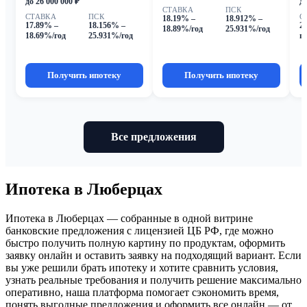
до 26 000 000 ₽
до
СТАВКА
ПСК
СТАВКА
ПСК
С
18.19% –
18.912% –
17.89% –
18.156% –
2
18.89%/год
25.931%/год
18.69%/год
25.931%/год
г
Получить ипотеку
Получить ипотеку
Все предложения
Ипотека в Люберцах
Ипотека в Люберцах — собранные в одной витрине
банковские предложения с лицензией ЦБ РФ, где можно
быстро получить полную картину по продуктам, оформить
заявку онлайн и оставить заявку на подходящий вариант. Если
вы уже решили брать ипотеку и хотите сравнить условия,
узнать реальные требования и получить решение максимально
оперативно, наша платформа помогает сэкономить время,
понять выгодные предложения и оформить все онлайн — от