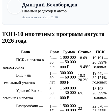
Дмитрий Белобородов
Главный редактор и автор
Актуально на: 25.06.2026
ТОП-10 ипотечных программ августа
2026 года
Банк
Срок
Сумма
Ставка
ПСК
1 000 000
3 —
18.69
19.191 —
ПСБ - ипотека в
— 50 000
30
—
26.599%
лет
19.49%
годовых
000 ₽
новостройке
300 000
1 —
19.445 —
ВТБ - на
18.3 —
— 60 000
30
32.171%
20.2%
лет
годовых
000 ₽
земельный участок
1 500 000
3 —
18.198 —
Уралсиб Банк -
— 30 000
30
6%
26.599%
лет
годовых
000 ₽
семейная ипотека
1 500 000
Газпромбанк —
1 —
22.570 —
22 —
— 30 000
17
28.455%