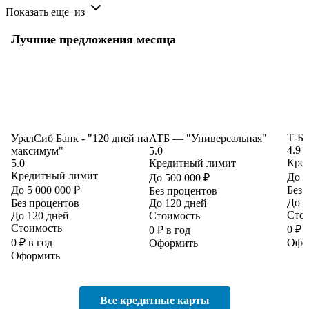
Показать еще
из
Лучшие предложения месяца
Т-Б
УралСиб Банк - "120 дней на
АТБ — "Универсальная"
4.9
максимум"
5.0
Кре
5.0
Кредитный лимит
Кредитный лимит
До 1
До 500 000 ₽
До 5 000 000 ₽
Без 
Без процентов
До 1
Без процентов
До 120 дней
Сто
До 120 дней
Стоимость
Стоимость
0 ₽ 
0 ₽ в год
0 ₽ в год
Офо
Оформить
Оформить
Все кредитные карты