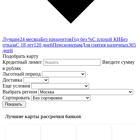
Лучшие
24 месяца
Без процентов
Год без %
С плохой КИ
Без
отказа
С 18 лет
120 дней
Пенсионерам
Для снятия наличных
365
дней
Подобрать карту
Кредитный лимит
Введите сумму
в рублях
Льготный период
Доставка
Еще условия
Выбрать регион
Сортировать
Показать
Лучшие карты рассрочки банков