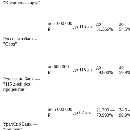
"Кредитная карта"
до 1 000 000
до
до
до 115 дн.
51.366%
54.5
₽
Россельхозбанк -
"Своя"
до 600 000
до
до
до 115 дн.
59.900%
59.9
₽
Ренессанс Банк —
"115 дней без
процентов"
до 5 000 000
21.709 —
34.9
до 62 дн.
70.993%
99.9
₽
УралСиб Банк —
"Кешбэк"