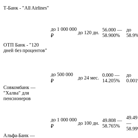
Т-Банк - "All Airlines"
до 1 000 000
56.000 —
до
до 120 дн.
58.900%
58.9
₽
ОТП Банк - "120
дней без процентов"
до 500 000
0.000 —
до
до 24 мес.
14.205%
0.00
₽
Совкомбанк —
"Халва" для
пенсионеров
49.49
до 1 000 000
49.808 —
до 100 дн.
—
58.765%
₽
58.9
Альфа-Банк —