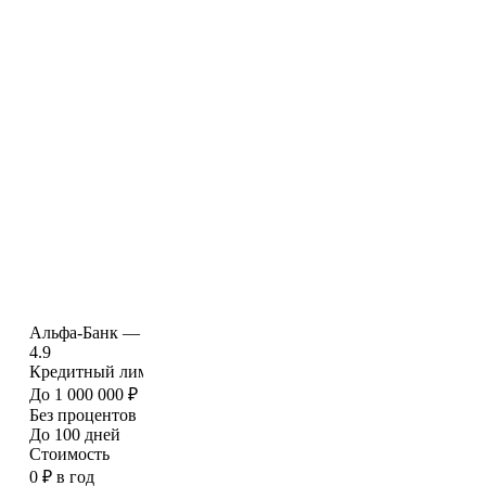
Альфа-Банк — "Кредитная карта"
Банк Синара - "Д
4.9
5.0
Кредитный лимит
Кредитный лими
До 1 000 000 ₽
До 700 000 ₽
Без процентов
Без процентов
До 100 дней
До 56 дней
Стоимость
Стоимость
0 ₽ в год
1 788 ₽ в год