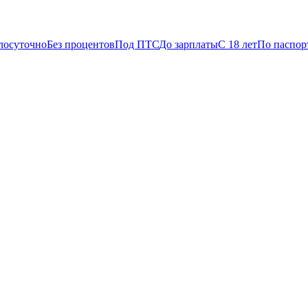
лосуточно
Без процентов
Под ПТС
До зарплаты
С 18 лет
По паспор