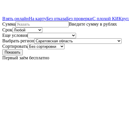
Взять онлайн
На карту
Без отказа
Без проверки
С плохой КИ
Круг
Сумма
Введите сумму в рублях
Срок
Еще условия
Выбрать регион
Сортировать
Показать
Первый заём бесплатно