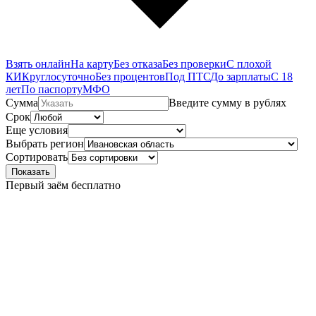
Взять онлайн
На карту
Без отказа
Без проверки
С плохой
КИ
Круглосуточно
Без процентов
Под ПТС
До зарплаты
С 18
лет
По паспорту
МФО
Сумма
Введите сумму в рублях
Срок
Еще условия
Выбрать регион
Сортировать
Показать
Первый заём бесплатно