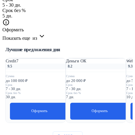
5 - 30 дн.
Срок без %
5 дн.
Оформить
Показать еще
из
Лучшие предложения дня
Credit7
Деньги ОК
Webb
9.5
8.2
9.3
Сумма
Сумма
Сумма
до 100 000 ₽
до 20 000 ₽
до 5
Срок
Срок
Срок
7 - 30 дн.
7 - 30 дн.
7 - 1
Срок без %
Срок без %
Срок 
30 дн.
7 дн.
10 дн
Оформить
Оформить