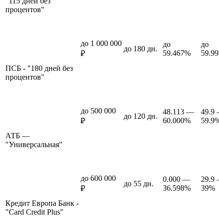
"115 дней без
процентов"
до 1 000 000
до
до
до 180 дн.
59.467%
59.9
₽
ПСБ - "180 дней без
процентов"
до 500 000
48.113 —
49.9
до 120 дн.
60.000%
59.9
₽
АТБ —
"Универсальная"
до 600 000
0.000 —
29.9
до 55 дн.
36.598%
39%
₽
Кредит Европа Банк -
"Card Credit Plus"