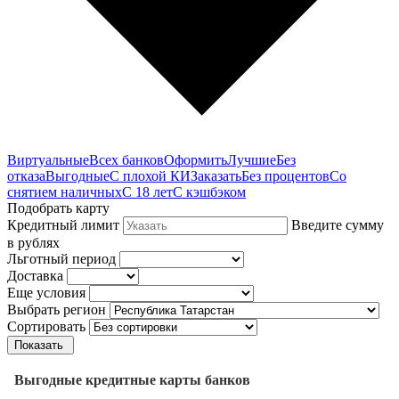
Виртуальные
Всех банков
Оформить
Лучшие
Без
отказа
Выгодные
С плохой КИ
Заказать
Без процентов
Со
снятием наличных
С 18 лет
С кэшбэком
Подобрать карту
Кредитный лимит
Введите сумму
в рублях
Льготный период
Доставка
Еще условия
Выбрать регион
Сортировать
Показать
Выгодные кредитные карты банков