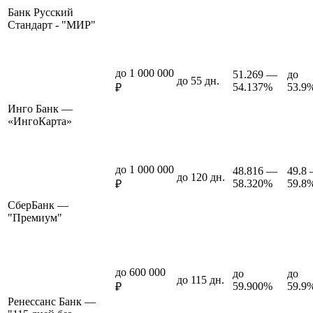
Банк Русский
Стандарт - "МИР"
до 1 000 000
51.269 —
до
до 55 дн.
54.137%
53.9
₽
Инго Банк —
«ИнгоКарта»
до 1 000 000
48.816 —
49.8
до 120 дн.
58.320%
59.8
₽
СберБанк —
"Премиум"
до 600 000
до
до
до 115 дн.
59.900%
59.9
₽
Ренессанс Банк —