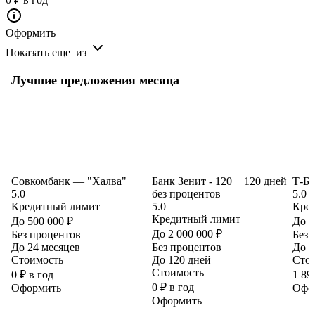
Оформить
Показать еще
из
Лучшие предложения месяца
Совкомбанк — "Халва"
Банк Зенит - 120 + 120 дней
Т-Ба
5.0
без процентов
5.0
Кредитный лимит
5.0
Кре
Кредитный лимит
До 500 000 ₽
До 1
До 2 000 000 ₽
Без процентов
Без 
До 24 месяцев
Без процентов
До 5
Стоимость
До 120 дней
Сто
Стоимость
0 ₽ в год
1 89
0 ₽ в год
Оформить
Офо
Оформить