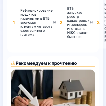
ВТБ
Рефинансирование
запускает
кредитов
реестр
наличными в ВТБ
кадастровых
1
2
3
экономит
26
24
инженеров:
клиентам четверть
ипотека на
ежемесячного
ИЖС станет
платежа
быстрее
Рекомендуем к прочтению