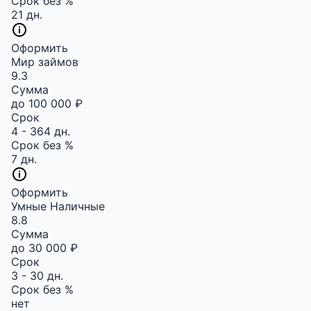
Срок без %
21 дн.
Оформить
Мир займов
9.3
Сумма
до 100 000 ₽
Срок
4 - 364 дн.
Срок без %
7 дн.
Оформить
Умные Наличные
8.8
Сумма
до 30 000 ₽
Срок
3 - 30 дн.
Срок без %
нет