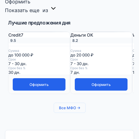
Оформить
Показать еще
из
Лучшие предложения дня
Credit7
Деньги ОК
We
9.5
8.2
9.
Сумма
Сумма
Сум
до 100 000 ₽
до 20 000 ₽
до 
Срок
Срок
Сро
7 - 30 дн.
7 - 30 дн.
7 -
Срок без %
Срок без %
Сро
30 дн.
7 дн.
10 
Оформить
Оформить
Все МФО →