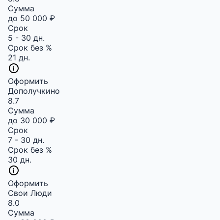
Сумма
до 50 000 ₽
Срок
5 - 30 дн.
Срок без %
21 дн.
Оформить
Дополучкино
8.7
Сумма
до 30 000 ₽
Срок
7 - 30 дн.
Срок без %
30 дн.
Оформить
Свои Люди
8.0
Сумма