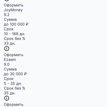
Оформить
JoyMoney
9.2
Сумма
до 100 000 ₽
Срок
10 - 168 дн.
Срок без %
33 дн.
Оформить
Ezaem
9.0
Сумма
до 30 000 ₽
Срок
5 - 35 дн.
Срок без %
35 дн.
Оформить