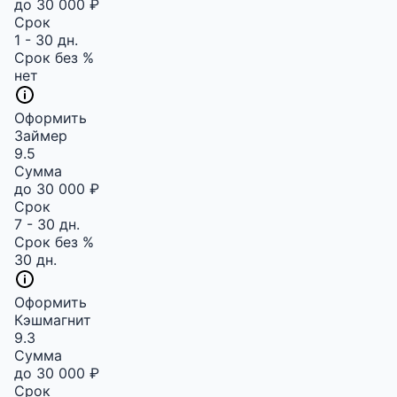
до 30 000 ₽
Срок
1 - 30 дн.
Срок без %
нет
Оформить
Займер
9.5
Сумма
до 30 000 ₽
Срок
7 - 30 дн.
Срок без %
30 дн.
Оформить
Кэшмагнит
9.3
Сумма
до 30 000 ₽
Срок