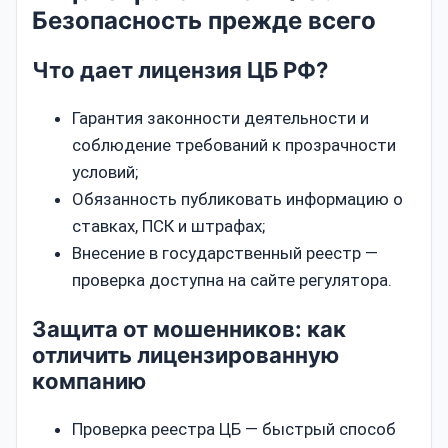
Безопасность прежде всего
Что дает лицензия ЦБ РФ?
Гарантия законности деятельности и
соблюдение требований к прозрачности
условий;
Обязанность публиковать информацию о
ставках, ПСК и штрафах;
Внесение в государственный реестр —
проверка доступна на сайте регулятора.
Защита от мошенников: как
отличить лицензированную
компанию
Проверка реестра ЦБ — быстрый способ