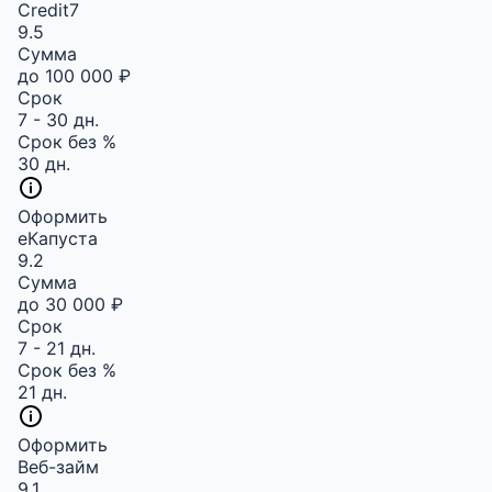
Credit7
9.5
Сумма
до 100 000 ₽
Срок
7 - 30 дн.
Срок без %
30 дн.
Оформить
еКапуста
9.2
Сумма
до 30 000 ₽
Срок
7 - 21 дн.
Срок без %
21 дн.
Оформить
Веб-займ
9.1