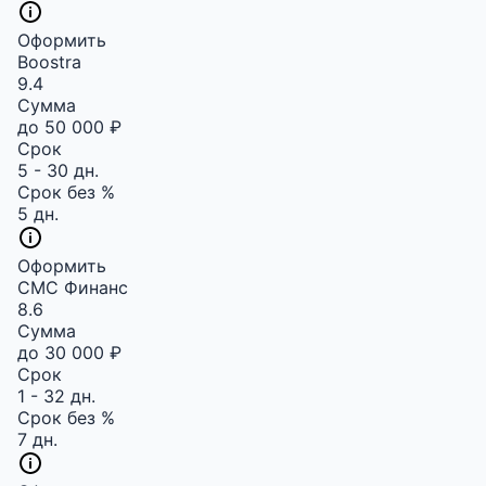
Оформить
Boostra
9.4
Сумма
до 50 000 ₽
Срок
5 - 30 дн.
Срок без %
5 дн.
Оформить
СМС Финанс
8.6
Сумма
до 30 000 ₽
Срок
1 - 32 дн.
Срок без %
7 дн.