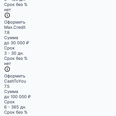
Срок без %
нет
Оформить
Max.Credit
7.8
Сумма
до 30 000 ₽
Срок
3 - 30 дн.
Срок без %
нет
Оформить
CashToYou
7.5
Сумма
до 100 000 ₽
Срок
6 - 365 дн.
Срок без %