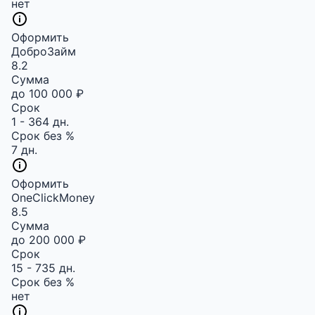
нет
Оформить
ДоброЗайм
8.2
Сумма
до 100 000 ₽
Срок
1 - 364 дн.
Срок без %
7 дн.
Оформить
OneClickMoney
8.5
Сумма
до 200 000 ₽
Срок
15 - 735 дн.
Срок без %
нет