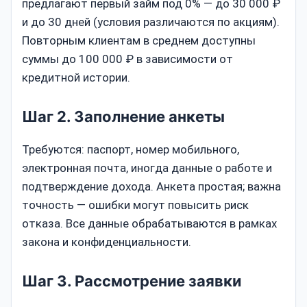
предлагают первый займ под 0% — до 30 000 ₽
и до 30 дней (условия различаются по акциям).
Повторным клиентам в среднем доступны
суммы до 100 000 ₽ в зависимости от
кредитной истории.
Шаг 2. Заполнение анкеты
Требуются: паспорт, номер мобильного,
электронная почта, иногда данные о работе и
подтверждение дохода. Анкета простая; важна
точность — ошибки могут повысить риск
отказа. Все данные обрабатываются в рамках
закона и конфиденциальности.
Шаг 3. Рассмотрение заявки