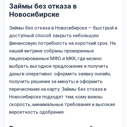
Займы без отказа в
Новосибирске
Займы без отказа в Новосибирске — быстрый и
доступный способ закрыть небольшую
финансовую потребность на короткий срок. На
нашей витрине собраны проверенные
лицензированные МФО и МКК, где можно
выбрать выгодное предложение и получить
деньги оперативно: оформить заявку онлайн,
получить решение за минуты и оформить
перечисление на карту. Займы без отказа в
Новосибирске подходят тем, кому важны
скорость, минимальные требования и высокая
вероятность одобрения.