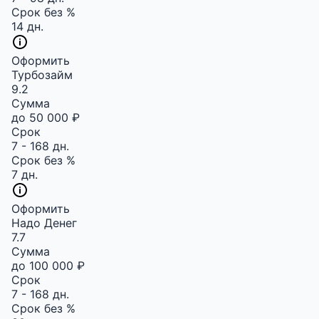
Срок без %
14 дн.
Оформить
Турбозайм
9.2
Сумма
до 50 000 ₽
Срок
7 - 168 дн.
Срок без %
7 дн.
Оформить
Надо Денег
7.7
Сумма
до 100 000 ₽
Срок
7 - 168 дн.
Срок без %