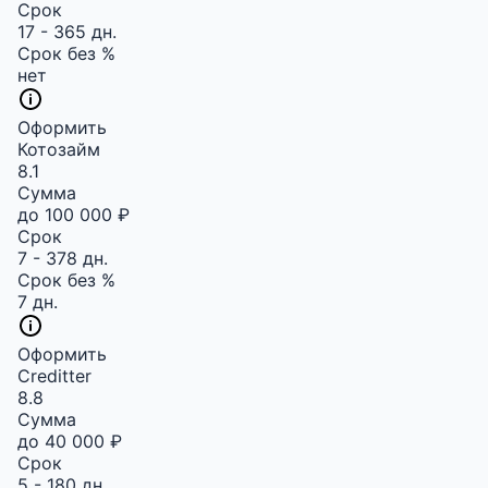
Срок
17 - 365 дн.
Срок без %
нет
Оформить
Котозайм
8.1
Сумма
до 100 000 ₽
Срок
7 - 378 дн.
Срок без %
7 дн.
Оформить
Creditter
8.8
Сумма
до 40 000 ₽
Срок
5 - 180 дн.