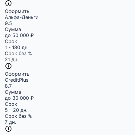
Оформить
Альфа-Деньги
9.5
Сумма
до 50 000 ₽
Срок
1 - 180 дн.
Срок без %
21 дн.
Оформить
CreditPlus
8.7
Сумма
до 30 000 ₽
Срок
5 - 20 дн.
Срок без %
7 дн.