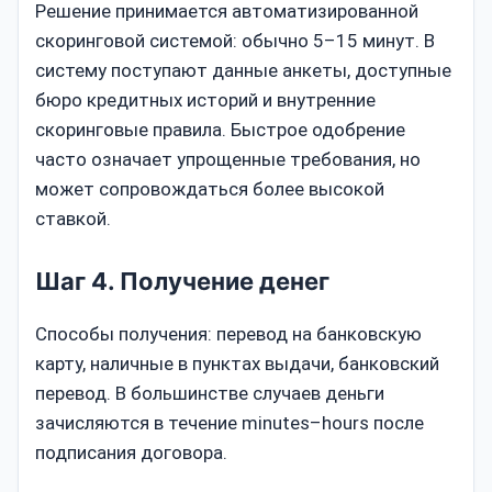
Решение принимается автоматизированной
скоринговой системой: обычно 5–15 минут. В
систему поступают данные анкеты, доступные
бюро кредитных историй и внутренние
скоринговые правила. Быстрое одобрение
часто означает упрощенные требования, но
может сопровождаться более высокой
ставкой.
Шаг 4. Получение денег
Способы получения: перевод на банковскую
карту, наличные в пунктах выдачи, банковский
перевод. В большинстве случаев деньги
зачисляются в течение minutes–hours после
подписания договора.