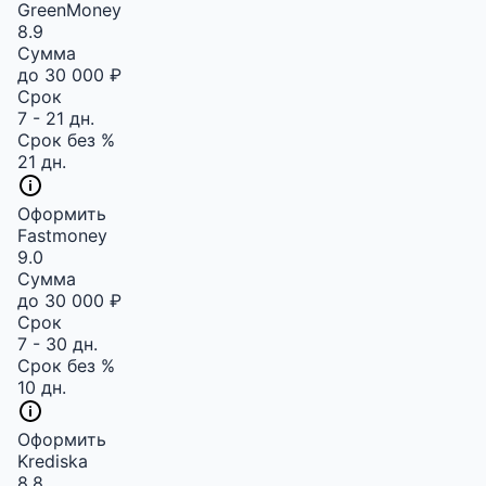
GreenMoney
8.9
Сумма
до 30 000 ₽
Срок
7 - 21 дн.
Срок без %
21 дн.
Оформить
Fastmoney
9.0
Сумма
до 30 000 ₽
Срок
7 - 30 дн.
Срок без %
10 дн.
Оформить
Krediska
8.8