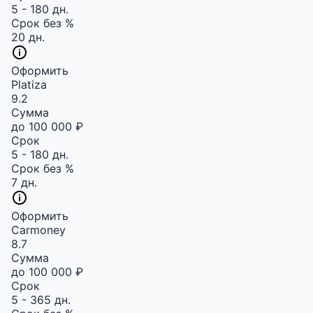
5 - 180 дн.
Срок без %
20 дн.
Оформить
Platiza
9.2
Сумма
до 100 000 ₽
Срок
5 - 180 дн.
Срок без %
7 дн.
Оформить
Carmoney
8.7
Сумма
до 100 000 ₽
Срок
5 - 365 дн.