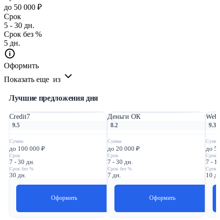
до 50 000 ₽
Срок
5 - 30 дн.
Срок без %
5 дн.
Оформить
Показать еще
из
Лучшие предложения дня
Credit7
Деньги ОК
Webb
9.5
8.2
9.3
Сумма
Сумма
Сумма
до 100 000 ₽
до 20 000 ₽
до 5
Срок
Срок
Срок
7 - 30 дн.
7 - 30 дн.
7 - 1
Срок без %
Срок без %
Срок 
30 дн.
7 дн.
10 дн
Оформить
Оформить