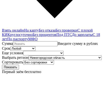
Взять онлайн
На карту
Без отказа
Без проверки
С плохой
КИ
Круглосуточно
Без процентов
Под ПТС
До зарплаты
С 18
лет
По паспорту
МФО
Сумма
Введите сумму в рублях
Срок
Еще условия
Выбрать регион
Сортировать
Показать
Первый заём бесплатно