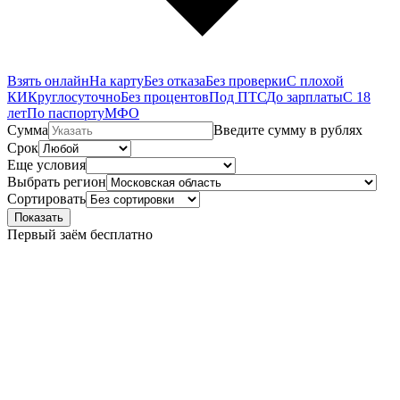
Взять онлайн
На карту
Без отказа
Без проверки
С плохой
КИ
Круглосуточно
Без процентов
Под ПТС
До зарплаты
С 18
лет
По паспорту
МФО
Сумма
Введите сумму в рублях
Срок
Еще условия
Выбрать регион
Сортировать
Показать
Первый заём бесплатно