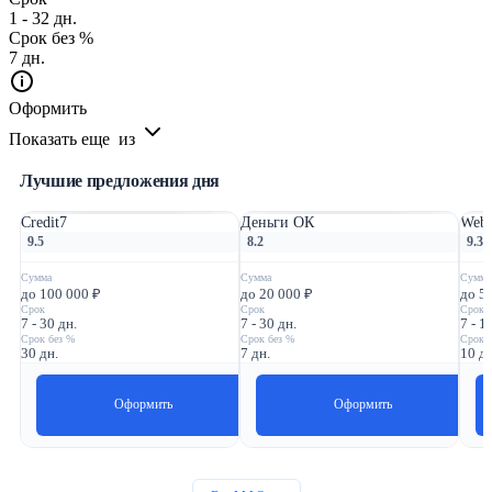
1 - 32 дн.
Срок без %
7 дн.
Оформить
Показать еще
из
Лучшие предложения дня
Credit7
Деньги ОК
Webb
9.5
8.2
9.3
Сумма
Сумма
Сумма
до 100 000 ₽
до 20 000 ₽
до 5
Срок
Срок
Срок
7 - 30 дн.
7 - 30 дн.
7 - 1
Срок без %
Срок без %
Срок 
30 дн.
7 дн.
10 дн
Оформить
Оформить