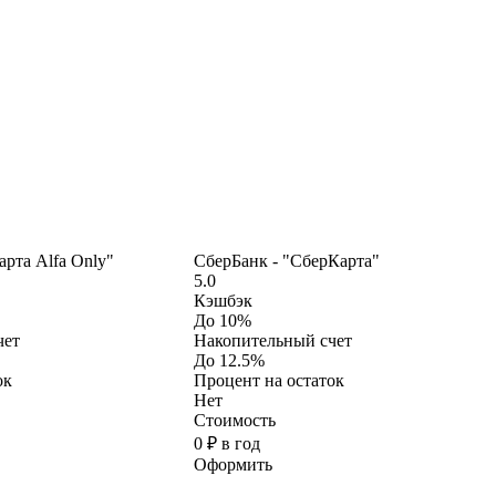
рта Alfa Only"
СберБанк - "СберКарта"
5.0
Кэшбэк
До 10%
чет
Накопительный счет
До 12.5%
ок
Процент на остаток
Нет
Стоимость
0 ₽ в год
Оформить