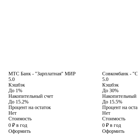
МТС Банк - "Зарплатная" МИР
Совкомбанк - "С 
5.0
5.0
Кэшбэк
Кэшбэк
До 1%
До 30%
Накопительный счет
Накопительный с
До 15.2%
До 15.5%
Процент на остаток
Процент на остат
Нет
Нет
Стоимость
Стоимость
0 ₽ в год
0 ₽ в год
Оформить
Оформить