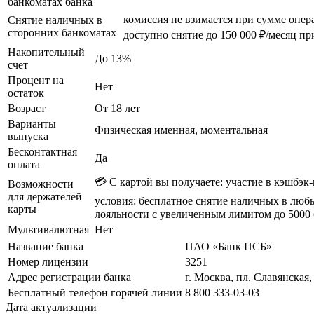
банкоматах банка
комиссия не взимается при сумме опер
Снятие наличных в
сторонних банкоматах
доступно снятие до 150 000 ₽/месяц пр
Накопительный
До 13%
счет
Процент на
Нет
остаток
Возраст
От 18 лет
Варианты
Физическая именная, моментальная
выпуска
Бесконтактная
Да
оплата
💳 С картой вы получаете: участие в кэшбэ
Возможности
для держателей
условия: бесплатное снятие наличных в любы
карты
лояльности с увеличенным лимитом до 5000 
Мультивалютная
Нет
Название банка
ПАО «Банк ПСБ»
Номер лицензии
3251
Адрес регистрации банка
г. Москва, пл. Славянская, 
Бесплатный телефон горячей линии
8 800 333-03-03
Дата актуализации