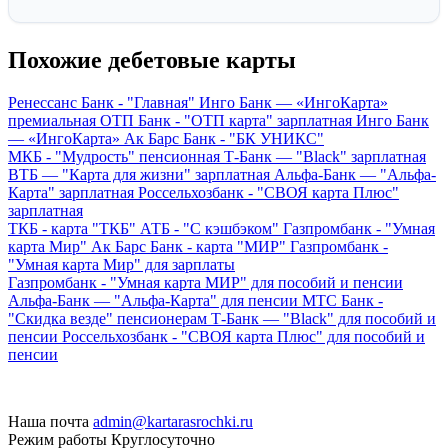
Похожие дебетовые карты
Ренессанс Банк - "Главная"
Инго Банк — «ИнгоКарта»
премиальная
ОТП Банк - "ОТП карта" зарплатная
Инго Банк
— «ИнгоКарта»
Ак Барс Банк - "БК УНИКС"
МКБ - "Мудрость" пенсионная
Т-Банк — "Black" зарплатная
ВТБ — "Карта для жизни" зарплатная
Альфа-Банк — "Альфа-
Карта" зарплатная
Россельхозбанк - "СВОЯ карта Плюс"
зарплатная
ТКБ - карта "ТКБ"
АТБ - "С кэшбэком"
Газпромбанк - "Умная
карта Мир"
Ак Барс Банк - карта "МИР"
Газпромбанк -
"Умная карта Мир" для зарплаты
Газпромбанк - "Умная карта МИР" для пособий и пенсии
Альфа-Банк — "Альфа-Карта" для пенсии
МТС Банк -
"Скидка везде" пенсионерам
Т-Банк — "Black" для пособий и
пенсии
Россельхозбанк - "СВОЯ карта Плюс" для пособий и
пенсии
Наша почта
admin@kartarasrochki.ru
Режим работы
Круглосуточно