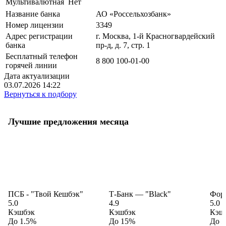
Мультивалютная
Нет
Название банка
АО «Россельхозбанк»
Номер лицензии
3349
Адрес регистрации
г. Москва, 1-й Красногвардейский
банка
пр-д, д. 7, стр. 1
Бесплатный телефон
8 800 100-01-00
горячей линии
Дата актуализации
03.07.2026 14:22
Вернуться к подбору
Лучшие предложения месяца
ПСБ - "Твой Кешбэк"
Т-Банк — "Black"
Фора
5.0
4.9
5.0
Кэшбэк
Кэшбэк
Кэш
До 1.5%
До 15%
До 