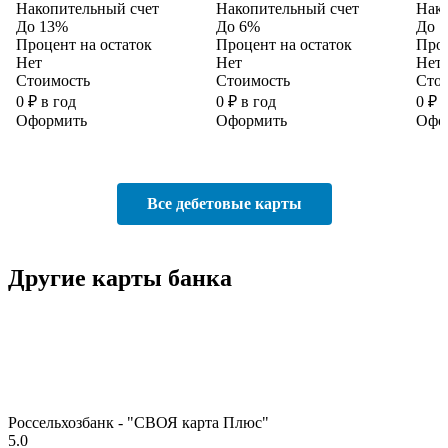
Накопительный счет
Накопительный счет
Нако
До 13%
До 6%
До 1
Процент на остаток
Процент на остаток
Проц
Нет
Нет
Нет
Стоимость
Стоимость
Сто
0 ₽ в год
0 ₽ в год
0 ₽ 
Оформить
Оформить
Офо
Все дебетовые карты
Другие карты банка
Россельхозбанк - "СВОЯ карта Плюс"
5.0