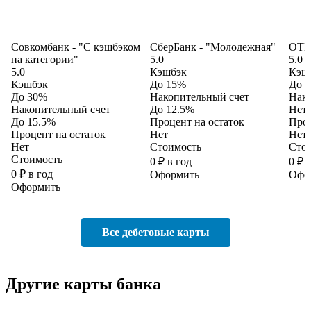
Совкомбанк - "С кэшбэком
СберБанк - "Молодежная"
ОТП 
на категории"
5.0
5.0
5.0
Кэшбэк
Кэш
Кэшбэк
До 15%
До 
До 30%
Накопительный счет
Нако
Накопительный счет
До 12.5%
Нет
До 15.5%
Процент на остаток
Проц
Процент на остаток
Нет
Нет
Нет
Стоимость
Сто
Стоимость
0 ₽ в год
0 ₽ 
0 ₽ в год
Оформить
Офо
Оформить
Все дебетовые карты
Другие карты банка