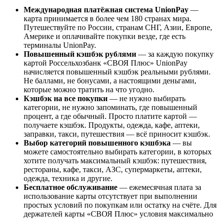
Международная платёжная система UnionPay
—
карта принимается в более чем 180 странах мира.
Путешествуйте по России, странам СНГ, Азии, Европе,
Америке и оплачивайте покупки везде, где есть
терминалы UnionPay.
Повышенный кэшбэк рублями
— за каждую покупку
картой Россельхозбанк «СВОЯ Плюс» UnionPay
начисляется повышенный кэшбэк реальными рублями.
Не баллами, не бонусами, а настоящими деньгами,
которые можно тратить на что угодно.
Кэшбэк на все покупки
— не нужно выбирать
категории, не нужно запоминать, где повышенный
процент, а где обычный. Просто платите картой —
получаете кэшбэк. Продукты, одежда, кафе, аптеки,
заправки, такси, путешествия — всё приносит кэшбэк.
Выбор категорий повышенного кэшбэка
— вы
можете самостоятельно выбирать категории, в которых
хотите получать максимальный кэшбэк: путешествия,
рестораны, кафе, такси, АЗС, супермаркеты, аптеки,
одежда, техника и другие.
Бесплатное обслуживание
— ежемесячная плата за
использование карты отсутствует при выполнении
простых условий по покупкам или остатку на счёте. Для
держателей карты «СВОЯ Плюс» условия максимально