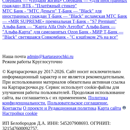
СберБанк — «Подари жизнь»
СберБанк — «Для иностранных
граждан»
ВТБ - "Платёжный стикер"
МТС Банк - "МТС Деньги"
Т-Банк — "Black" для
иностранных граждан
Т-Банк — "Black" исламская
МТС Банк
— «MIR SUPREME» премиальная
Т-Банк - "S7 Premium"
Альфа-Банк — "Карта Alfa Only Aeroflot"
Альфа-Банк —
"Альфа-Карта" для самозанятых
Ozon Банк - МИР
Т-Банк —
"Black" светящаяся
Совкомбанк - "С кэшбэком 2% на все"
Наша почта
admin@kartarasrochki.ru
Режим работы
Круглосуточно
© Картарасрочки.ру 2017-2026.
Сайт носит исключительно
информационный характер и не является рекомендательным.
При использовании материалов обязательна активная ссылка
на Картарасрочки.ру. Сервис использует cookie-файлы для
улучшения работы пользователей. Продолжая использование
сайта, вы соглашаетесь с их применением.
Политика
конфиденциальности.
Пользовательское соглашение.
Контакты
О проекте и Редакционная политика
Карта сайта
Настройки cookie
ИП Белобородов Д.А. ИНН: 545207908693. ОГРНИП:
321547600092757.