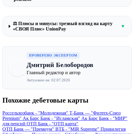
⚖️ Плюсы и минусы: трезвый взгляд на карту
▼
«СВОЯ Плюс» UnionPay
ПРОВЕРЕНО ЭКСПЕРТОМ
Дмитрий Белобородов
Главный редактор и автор
Актуально на: 02.07.2026
Похожие дебетовые карты
Россельхозбанк - "Молодежная"
Т-Банк — "Физтех-Союз
Premium"
Ак Барс Банк - "Исламская"
Ак Барс Банк - "МИР"
для пенсий
ОТП Банк - "ОТП карта"
ОТП Банк — "Премиум"
ВТБ - "MIR Supreme" Привилегия