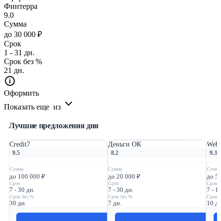
Финтерра
9.0
Сумма
до 30 000 ₽
Срок
1 - 31 дн.
Срок без %
21 дн.
Оформить
Показать еще
из
Лучшие предложения дня
Credit7
Деньги ОК
Webb
9.5
8.2
9.3
Сумма
Сумма
Сумма
до 100 000 ₽
до 20 000 ₽
до 5
Срок
Срок
Срок
7 - 30 дн.
7 - 30 дн.
7 - 1
Срок без %
Срок без %
Срок 
30 дн.
7 дн.
10 дн