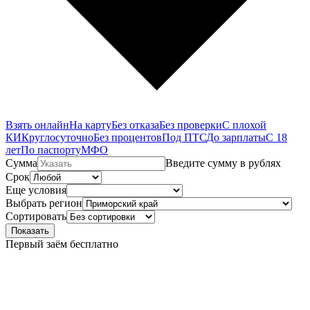
Взять онлайн
На карту
Без отказа
Без проверки
С плохой
КИ
Круглосуточно
Без процентов
Под ПТС
До зарплаты
С 18
лет
По паспорту
МФО
Сумма
Введите сумму в рублях
Срок
Еще условия
Выбрать регион
Сортировать
Показать
Первый заём бесплатно