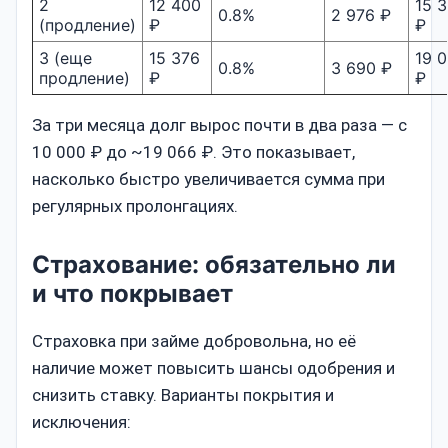
2
12 400
15 
0.8%
2 976 ₽
(продление)
₽
₽
3 (еще
15 376
19 
0.8%
3 690 ₽
продление)
₽
₽
За три месяца долг вырос почти в два раза — с
10 000 ₽ до ~19 066 ₽. Это показывает,
насколько быстро увеличивается сумма при
регулярных пролонгациях.
Страхование: обязательно ли
и что покрывает
Страховка при займе добровольна, но её
наличие может повысить шансы одобрения и
снизить ставку. Варианты покрытия и
исключения: