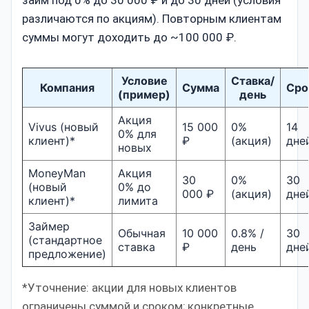
займ под 0% до 30 000 ₽ и до 30 дней (условия
различаются по акциям). Повторным клиентам
суммы могут доходить до ~100 000 ₽.
Условие
Ставка/
Компания
Сумма
Сро
(пример)
день
Акция
Vivus (новый
15 000
0%
14
0% для
клиент)*
₽
(акция)
дне
новых
MoneyMan
Акция
30
0%
30
(новый
0% до
000 ₽
(акция)
дне
клиент)*
лимита
Займер
Обычная
10 000
0.8% /
30
(стандартное
ставка
₽
день
дне
предложение)
*Уточнение: акции для новых клиентов
ограничены суммой и сроком; конкретные