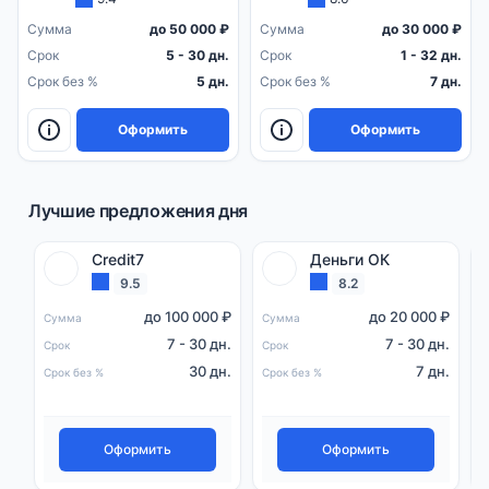
Сумма
до 50 000 ₽
Сумма
до 30 000 ₽
Срок
5 - 30 дн.
Срок
1 - 32 дн.
Срок без %
5 дн.
Срок без %
7 дн.
Оформить
Оформить
Лучшие предложения дня
Credit7
Деньги ОК
9.5
8.2
до 100 000 ₽
до 20 000 ₽
Сумма
Сумма
С
7 - 30 дн.
7 - 30 дн.
Срок
Срок
С
30 дн.
7 дн.
Срок без %
Срок без %
С
Оформить
Оформить