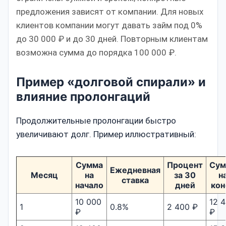
предложения зависят от компании. Для новых
клиентов компании могут давать займ под 0%
до 30 000 ₽ и до 30 дней. Повторным клиентам
возможна сумма до порядка 100 000 ₽.
Пример «долговой спирали» и
влияние пролонгаций
Продолжительные пролонгации быстро
увеличивают долг. Пример иллюстративный:
Сумма
Процент
Сум
Ежедневная
Месяц
на
за 30
н
ставка
начало
дней
кон
10 000
12 
1
0.8%
2 400 ₽
₽
₽