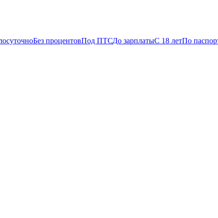
лосуточно
Без процентов
Под ПТС
До зарплаты
С 18 лет
По паспор