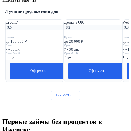
Показать еще
из
Лучшие предложения дня
Credit7
Деньги ОК
Webb
9.5
8.2
9.3
Сумма
Сумма
Сумма
до 100 000 ₽
до 20 000 ₽
до 5
Срок
Срок
Срок
7 - 30 дн.
7 - 30 дн.
7 - 1
Срок без %
Срок без %
Срок 
30 дн.
7 дн.
10 дн
Оформить
Оформить
Все МФО →
Первые займы без процентов в
Ижевске