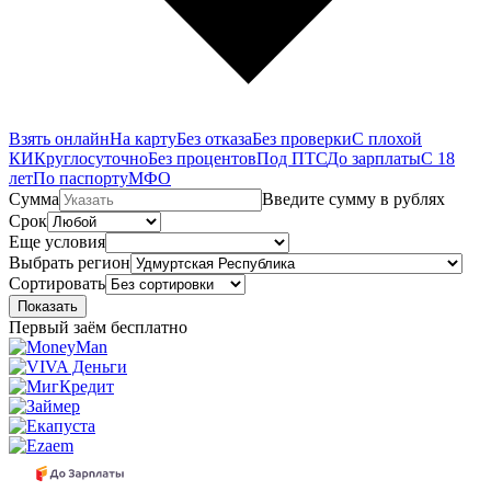
Взять онлайн
На карту
Без отказа
Без проверки
С плохой
КИ
Круглосуточно
Без процентов
Под ПТС
До зарплаты
С 18
лет
По паспорту
МФО
Сумма
Введите сумму в рублях
Срок
Еще условия
Выбрать регион
Сортировать
Показать
Первый заём бесплатно