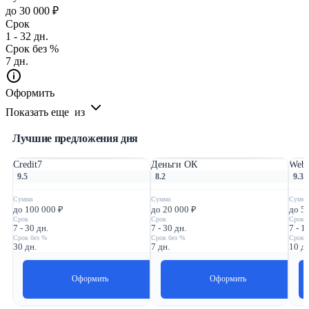
до 30 000 ₽
Срок
1 - 32 дн.
Срок без %
7 дн.
Оформить
Показать еще
из
Лучшие предложения дня
Credit7
Деньги ОК
Webb
9.5
8.2
9.3
Сумма
Сумма
Сумма
до 100 000 ₽
до 20 000 ₽
до 5
Срок
Срок
Срок
7 - 30 дн.
7 - 30 дн.
7 - 1
Срок без %
Срок без %
Срок 
30 дн.
7 дн.
10 дн
Оформить
Оформить