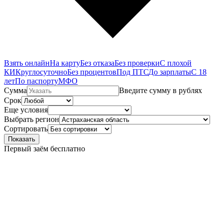
Взять онлайн
На карту
Без отказа
Без проверки
С плохой
КИ
Круглосуточно
Без процентов
Под ПТС
До зарплаты
С 18
лет
По паспорту
МФО
Сумма
Введите сумму в рублях
Срок
Еще условия
Выбрать регион
Сортировать
Показать
Первый заём бесплатно