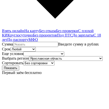
Взять онлайн
На карту
Без отказа
Без проверки
С плохой
КИ
Круглосуточно
Без процентов
Под ПТС
До зарплаты
С 18
лет
По паспорту
МФО
Сумма
Введите сумму в рублях
Срок
Еще условия
Выбрать регион
Сортировать
Показать
Первый заём бесплатно