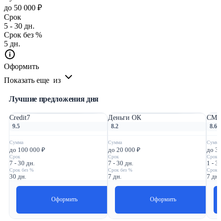
до 50 000 ₽
Срок
5 - 30 дн.
Срок без %
5 дн.
Оформить
Показать еще
из
Лучшие предложения дня
Credit7
Деньги ОК
СМС
9.5
8.2
8.6
Сумма
Сумма
Сумма
до 100 000 ₽
до 20 000 ₽
до 3
Срок
Срок
Срок
7 - 30 дн.
7 - 30 дн.
1 - 3
Срок без %
Срок без %
Срок 
30 дн.
7 дн.
7 дн.
Оформить
Оформить