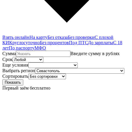
Взять онлайн
На карту
Без отказа
Без проверки
С плохой
КИ
Круглосуточно
Без процентов
Под ПТС
До зарплаты
С 18
лет
По паспорту
МФО
Сумма
Введите сумму в рублях
Срок
Еще условия
Выбрать регион
Сортировать
Показать
Первый заём бесплатно