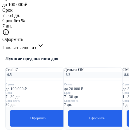
до 100 000 ₽
Срок
7 - 63 дн.
Срок без %
7 дн.
Оформить
Показать еще
из
Лучшие предложения дня
Credit7
Деньги ОК
СМС
9.5
8.2
8.6
Сумма
Сумма
Сумма
до 100 000 ₽
до 20 000 ₽
до 3
Срок
Срок
Срок
7 - 30 дн.
7 - 30 дн.
1 - 3
Срок без %
Срок без %
Срок 
30 дн.
7 дн.
7 дн.
Оформить
Оформить