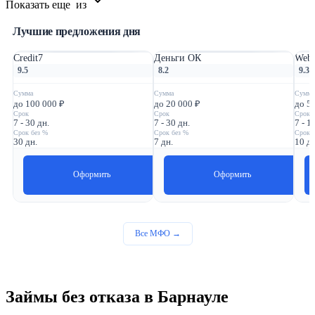
Показать еще
из
Лучшие предложения дня
Credit7
Деньги ОК
Webb
9.5
8.2
9.3
Сумма
Сумма
Сумма
до 100 000 ₽
до 20 000 ₽
до 5
Срок
Срок
Срок
7 - 30 дн.
7 - 30 дн.
7 - 1
Срок без %
Срок без %
Срок 
30 дн.
7 дн.
10 дн
Оформить
Оформить
Все МФО →
Займы без отказа в Барнауле