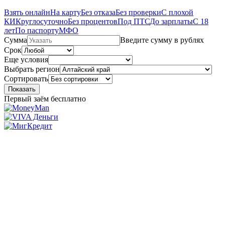
Взять онлайн
На карту
Без отказа
Без проверки
С плохой
КИ
Круглосуточно
Без процентов
Под ПТС
До зарплаты
С 18
лет
По паспорту
МФО
Сумма
Введите сумму в рублях
Срок
Еще условия
Выбрать регион
Сортировать
Показать
Первый заём бесплатно