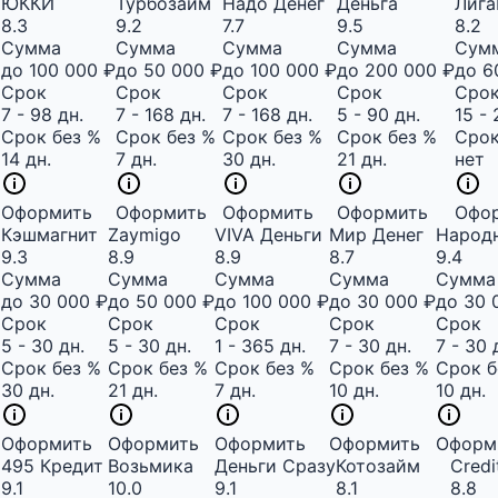
ЮККИ
Турбозайм
Надо Денег
Деньга
Лиг
8.3
9.2
7.7
9.5
8.2
Сумма
Сумма
Сумма
Сумма
Сум
до 100 000 ₽
до 50 000 ₽
до 100 000 ₽
до 200 000 ₽
до 6
Срок
Срок
Срок
Срок
Сро
7 - 98 дн.
7 - 168 дн.
7 - 168 дн.
5 - 90 дн.
15 - 
Срок без %
Срок без %
Срок без %
Срок без %
Срок
14 дн.
7 дн.
30 дн.
21 дн.
нет
Оформить
Оформить
Оформить
Оформить
Офо
Кэшмагнит
Zaymigo
VIVA Деньги
Мир Денег
Народ
9.3
8.9
8.9
8.7
9.4
Сумма
Сумма
Сумма
Сумма
Сумма
до 30 000 ₽
до 50 000 ₽
до 100 000 ₽
до 30 000 ₽
до 30 
Срок
Срок
Срок
Срок
Срок
5 - 30 дн.
5 - 30 дн.
1 - 365 дн.
7 - 30 дн.
7 - 30 
Срок без %
Срок без %
Срок без %
Срок без %
Срок б
30 дн.
21 дн.
7 дн.
10 дн.
10 дн.
Оформить
Оформить
Оформить
Оформить
Оформ
495 Кредит
Возьмика
Деньги Сразу
Котозайм
Credi
9.1
10.0
9.1
8.1
8.8