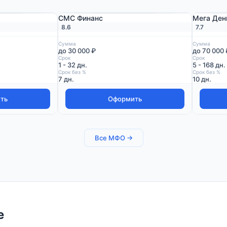
СМС Финанс
Мега Ден
8.6
7.7
Сумма
Сумма
до 30 000 ₽
до 70 000 
Срок
Срок
1 - 32 дн.
5 - 168 дн.
Срок без %
Срок без %
7 дн.
10 дн.
ть
Оформить
Все МФО →
е