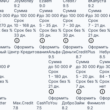
аМФО
JoyMoney
Ezaem
Credit7
еКапуста
9.2
9.0
9.5
9.2
ма
Сумма
Сумма
Сумма
Сумма
0 000 ₽
до 100 000 ₽
до 30 000 ₽
до 100 000 ₽
до 30 000 
к
Срок
Срок
Срок
Срок
270 дн.
10 - 168 дн.
5 - 35 дн.
7 - 30 дн.
7 - 21 дн.
 без %
Срок без %
Срок без %
Срок без %
Срок без 
33 дн.
35 дн.
30 дн.
21 дн.
рмить
Оформить
Оформить
Оформить
Оформить
ный Центр Кредитования
Альфа-Деньги
CreditPlus
Небу
9.5
8.7
8.5
Сумма
Сумма
Сум
000 ₽
до 50 000 ₽
до 30 000 ₽
до 3
Срок
Срок
Срок
дн.
1 - 180 дн.
5 - 20 дн.
84 - 
ез %
Срок без %
Срок без %
Срок
21 дн.
7 дн.
нет
ить
Оформить
Оформить
Офор
tter
Max.Credit
CashToYou
ДоброЗайм
Финмолл
7.8
7.5
8.2
9.2