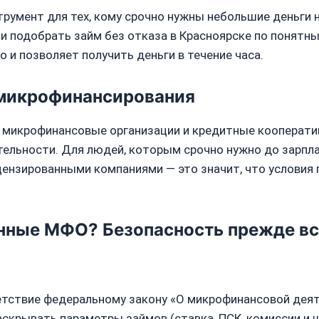
трумент для тех, кому срочно нужны небольшие деньги 
 подобрать займ без отказа в Красноярске по понятны
 и позволяет получить деньги в течение часа.
 микрофинансирования
я: микрофинансовые организации и кредитные кооперат
ельности. Для людей, которым срочно нужно до зарпл
цензированными компаниями — это значит, что условия
нные МФО? Безопасность прежде вс
етствие федеральному закону «О микрофинансовой деят
аскрывать параметры займов (ставка, ПСК, комиссии и 