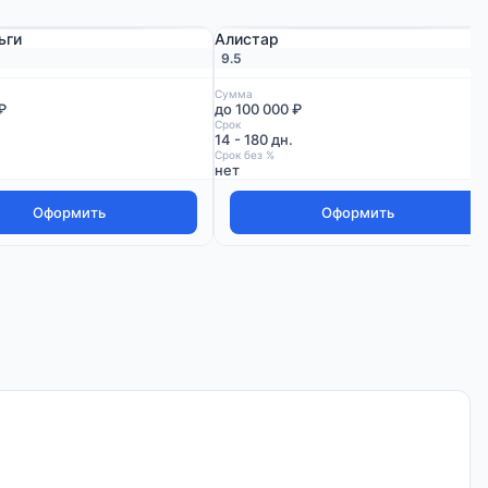
ьги
Алистар
9.5
Сумма
₽
до 100 000 ₽
Срок
14 - 180 дн.
Срок без %
нет
Оформить
Оформить