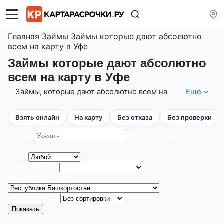
Главная
Займы
Займы которые дают абсолютно
всем на карту в Уфе
Займы которые дают абсолютно
всем на карту в Уфе
Займы, которые дают абсолютно всем на
Еще
карту в Уфе круглосуточно от проверенных
МФО и МКК с лицензией ЦБ! На 06.08.2026
Взять онлайн
На карту
Без отказа
Без проверки
займов 171 шт. с суммой выдачи до 1 000 000
рублей, сроком до 1440 дн. по ставке от 0% в
Сумма
Введите сумму в
день! Вы можете увеличить шансы на выдачу
рублях
займа, даже если у Вас ранее были
Срок
просрочки - сравнив и оформив онлайн-
Еще условия
заявку одновременно в несколько МФО! Если
Выбрать регион
Вам не одобряют крупную сумму денег,
поделите ее на несколько частей и получите
Сортировать
займ в разных МФО!
Показать