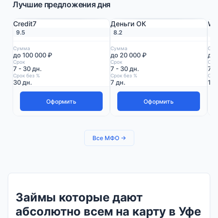
Лучшие предложения дня
Credit7
Деньги ОК
We
9.5
8.2
9.
Сумма
Сумма
Сум
до 100 000 ₽
до 20 000 ₽
до 
Срок
Срок
Сро
7 - 30 дн.
7 - 30 дн.
7 -
Срок без %
Срок без %
Сро
30 дн.
7 дн.
10 
Оформить
Оформить
Все МФО →
Займы которые дают
абсолютно всем на карту в Уфе