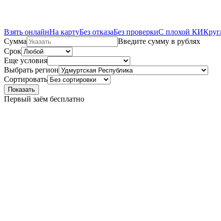
Взять онлайн
На карту
Без отказа
Без проверки
С плохой КИ
Круг
Сумма
Введите сумму в рублях
Срок
Еще условия
Выбрать регион
Сортировать
Показать
Первый заём бесплатно