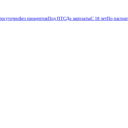
лосуточно
Без процентов
Под ПТС
До зарплаты
С 18 лет
По паспор