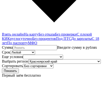
Взять онлайн
На карту
Без отказа
Без проверки
С плохой
КИ
Круглосуточно
Без процентов
Под ПТС
До зарплаты
С 18
лет
По паспорту
МФО
Сумма
Введите сумму в рублях
Срок
Еще условия
Выбрать регион
Сортировать
Показать
Первый заём бесплатно