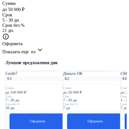
Сумма
до 50 000 ₽
Срок
5 - 30 дн.
Срок без %
21 дн.
Оформить
Показать еще
из
Лучшие предложения дня
Credit7
Деньги ОК
СМС
9.5
8.2
8.6
Сумма
Сумма
Сумма
до 100 000 ₽
до 20 000 ₽
до 3
Срок
Срок
Срок
7 - 30 дн.
7 - 30 дн.
1 - 3
Срок без %
Срок без %
Срок 
30 дн.
7 дн.
7 дн.
Оформить
Оформить