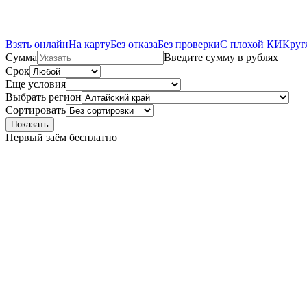
Взять онлайн
На карту
Без отказа
Без проверки
С плохой КИ
Круг
Сумма
Введите сумму в рублях
Срок
Еще условия
Выбрать регион
Сортировать
Показать
Первый заём бесплатно