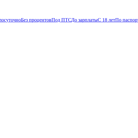
лосуточно
Без процентов
Под ПТС
До зарплаты
С 18 лет
По паспор