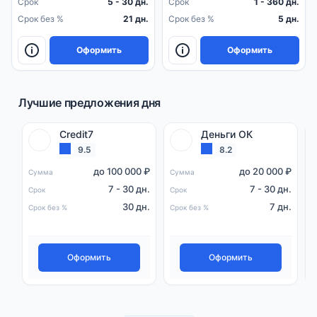
Срок
5 - 30 дн.
Срок
1 - 360 дн.
Срок без %
21 дн.
Срок без %
5 дн.
Оформить
Оформить
Лучшие предложения дня
Credit7
Деньги ОК
9.5
8.2
до 100 000 ₽
до 20 000 ₽
Сумма
Сумма
С
7 - 30 дн.
7 - 30 дн.
Срок
Срок
С
30 дн.
7 дн.
Срок без %
Срок без %
С
Оформить
Оформить