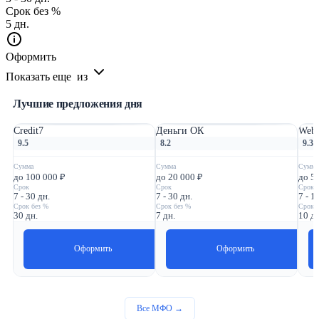
Срок без %
5 дн.
Оформить
Показать еще
из
Лучшие предложения дня
Credit7
Деньги ОК
Webb
9.5
8.2
9.3
Сумма
Сумма
Сумма
до 100 000 ₽
до 20 000 ₽
до 5
Срок
Срок
Срок
7 - 30 дн.
7 - 30 дн.
7 - 1
Срок без %
Срок без %
Срок 
30 дн.
7 дн.
10 дн
Оформить
Оформить
Все МФО →