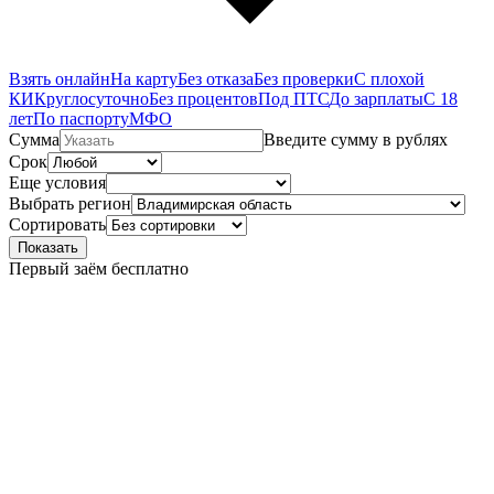
Взять онлайн
На карту
Без отказа
Без проверки
С плохой
КИ
Круглосуточно
Без процентов
Под ПТС
До зарплаты
С 18
лет
По паспорту
МФО
Сумма
Введите сумму в рублях
Срок
Еще условия
Выбрать регион
Сортировать
Показать
Первый заём бесплатно