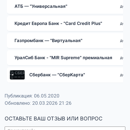
АТБ — "Универсальная"
до 5
Кредит Европа Банк - "Card Credit Plus"
до 6
Газпромбанк — "Виртуальная"
до 1 
УралСиб Банк - "MIR Supreme" премиальная
до 5
Сбербанк — "СберКарта"
до 1 
Публикация: 06.05.2020
Обновлено: 20.03.2026 21:26
ОСТАВЬТЕ ВАШ ОТЗЫВ ИЛИ ВОПРОС