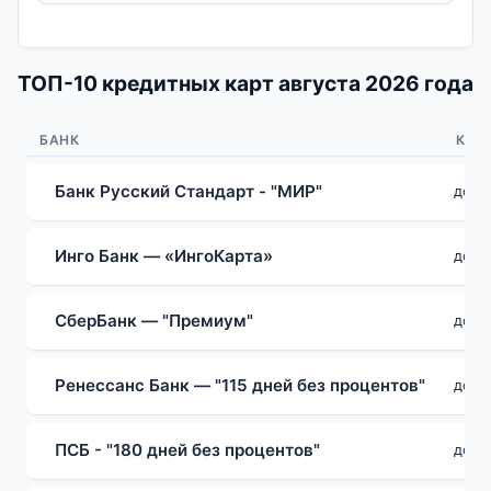
ТОП-10 кредитных карт августа 2026 года
БАНК
КРЕ
Банк Русский Стандарт - "МИР"
до 1 
Инго Банк — «ИнгоКарта»
до 1 
СберБанк — "Премиум"
до 1 
Ренессанс Банк — "115 дней без процентов"
до 6
ПСБ - "180 дней без процентов"
до 1 