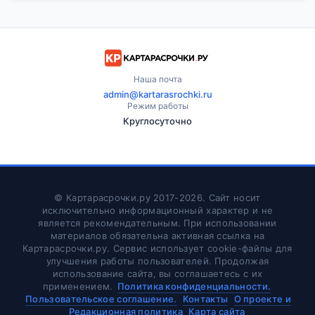
Наша почта
admin@kartarasrochki.ru
Режим работы
Круглосуточно
© Картарасрочки.ру 2017-2026.
Сайт носит
исключительно информационный характер и не
является рекомендательным. При использовании
материалов обязательна активная ссылка на
Картарасрочки.ру. Сервис использует cookie-файлы для
улучшения работы пользователей. Продолжая
использование сайта, вы соглашаетесь с их
применением.
Политика конфиденциальности.
Пользовательское соглашение.
Контакты
О проекте и
Редакционная политика
Карта сайта