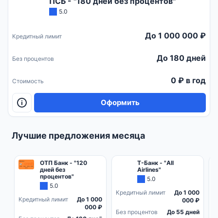
ПСБ - "180 дней без процентов"
5.0
До 1 000 000 ₽
Кредитный лимит
До 180 дней
Без процентов
0 ₽ в год
Стоимость
Оформить
Лучшие предложения месяца
ОТП Банк - "120
Т-Банк - "All
дней без
Airlines"
процентов"
5.0
5.0
Кредитный лимит
До 1 000
Кредитный лимит
До 1 000
К
000 ₽
000 ₽
Без процентов
До 55 дней