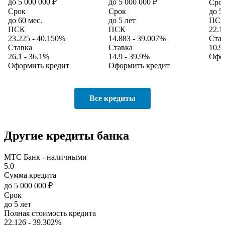
до 5 000 000 ₽
до 5 000 000 ₽
Сро
Срок
Срок
до 5
до 60 мес.
до 5 лет
ПС
ПСК
ПСК
22.1
23.225 - 40.150%
14.883 - 39.007%
Став
Ставка
Ставка
10.9
26.1 - 36.1%
14.9 - 39.9%
Офо
Оформить кредит
Оформить кредит
Все кредиты
Другие кредиты банка
МТС Банк - наличными
5.0
Сумма кредита
до 5 000 000 ₽
Срок
до 5 лет
Полная стоимость кредита
22.126 - 39.302%