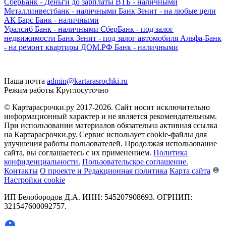
СберБанк - Деньги до зарплаты
ВТБ - наличными
Металлинвестбанк - наличными
Банк Зенит - на любые цели
АК Барс Банк - наличными
Уралсиб Банк - наличными
СберБанк - под залог
недвижимости
Банк Зенит - под залог автомобиля
Альфа-Банк
- на ремонт квартиры
ДОМ.РФ Банк - наличными
Наша почта
admin@kartarasrochki.ru
Режим работы
Круглосуточно
© Картарасрочки.ру 2017-2026.
Сайт носит исключительно
информационный характер и не является рекомендательным.
При использовании материалов обязательна активная ссылка
на Картарасрочки.ру. Сервис использует cookie-файлы для
улучшения работы пользователей. Продолжая использование
сайта, вы соглашаетесь с их применением.
Политика
конфиденциальности.
Пользовательское соглашение.
Контакты
О проекте и Редакционная политика
Карта сайта
Настройки cookie
ИП Белобородов Д.А. ИНН: 545207908693. ОГРНИП:
321547600092757.