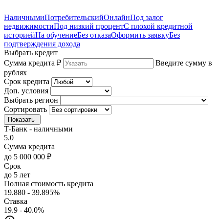
Наличными
Потребительский
Онлайн
Под залог
недвижимости
Под низкий процент
С плохой кредитной
историей
На обучение
Без отказа
Оформить заявку
Без
подтверждения дохода
Выбрать кредит
Сумма кредита ₽
Введите сумму в
рублях
Срок кредита
Доп. условия
Выбрать регион
Сортировать
Показать
Т-Банк - наличными
5.0
Сумма кредита
до 5 000 000 ₽
Срок
до 5 лет
Полная стоимость кредита
19.880 - 39.895%
Ставка
19.9 - 40.0%