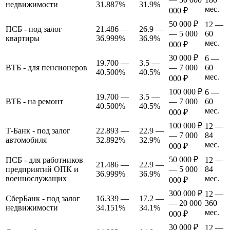
недвижимости
31.887%
31.9%
мес.
000 ₽
50 000 ₽
12 —
ПСБ - под залог
21.486 —
26.9 —
— 5 000
60
квартиры
36.999%
36.9%
мес.
000 ₽
30 000 ₽
6 —
19.700 —
3.5 —
ВТБ - для пенсионеров
— 7 000
60
40.500%
40.5%
мес.
000 ₽
100 000 ₽
6 —
19.700 —
3.5 —
ВТБ - на ремонт
— 7 000
60
40.500%
40.5%
мес.
000 ₽
100 000 ₽
12 —
Т-Банк - под залог
22.893 —
22.9 —
— 7 000
84
автомобиля
32.892%
32.9%
мес.
000 ₽
50 000 ₽
ПСБ - для работников
12 —
21.486 —
22.9 —
предприятий ОПК и
— 5 000
84
36.999%
36.9%
военнослужащих
мес.
000 ₽
300 000 ₽
12 —
СберБанк - под залог
16.339 —
17.2 —
— 20 000
360
недвижимости
34.151%
34.1%
мес.
000 ₽
30 000 ₽
12 —