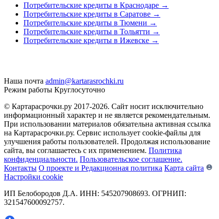
Потребительские кредиты в Краснодаре
→
Потребительские кредиты в Саратове
→
Потребительские кредиты в Тюмени
→
Потребительские кредиты в Тольятти
→
Потребительские кредиты в Ижевске
→
Наша почта
admin@kartarasrochki.ru
Режим работы
Круглосуточно
© Картарасрочки.ру 2017-2026.
Сайт носит исключительно
информационный характер и не является рекомендательным.
При использовании материалов обязательна активная ссылка
на Картарасрочки.ру. Сервис использует cookie-файлы для
улучшения работы пользователей. Продолжая использование
сайта, вы соглашаетесь с их применением.
Политика
конфиденциальности.
Пользовательское соглашение.
Контакты
О проекте и Редакционная политика
Карта сайта
Настройки cookie
ИП Белобородов Д.А. ИНН: 545207908693. ОГРНИП:
321547600092757.