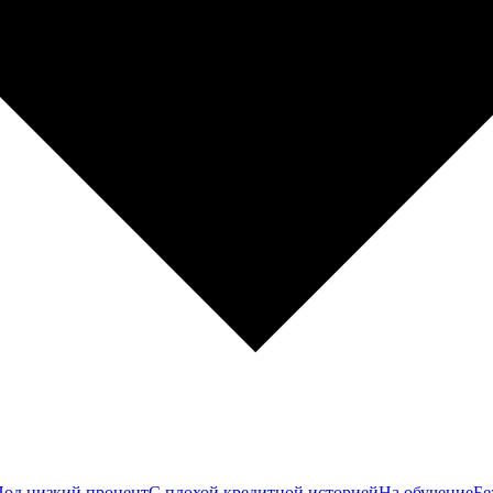
од низкий процент
С плохой кредитной историей
На обучение
Бе