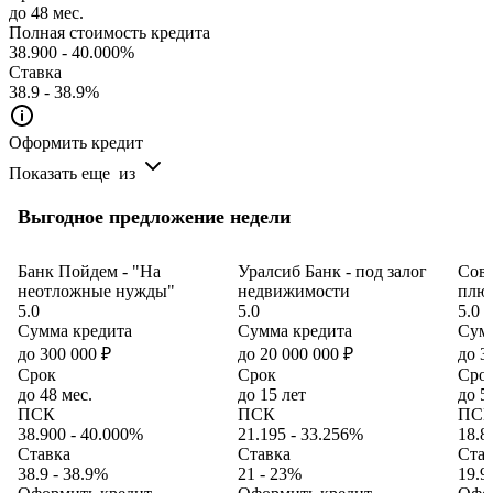
до 48 мес.
Полная стоимость кредита
38.900 - 40.000%
Ставка
38.9 - 38.9%
Оформить кредит
Показать еще
из
Выгодное предложение недели
Банк Пойдем - "На
Уралсиб Банк - под залог
Сов
неотложные нужды"
недвижимости
плю
5.0
5.0
5.0
Сумма кредита
Сумма кредита
Сумм
до 300 000 ₽
до 20 000 000 ₽
до 3
Срок
Срок
Сро
до 48 мес.
до 15 лет
до 5
ПСК
ПСК
ПС
38.900 - 40.000%
21.195 - 33.256%
18.8
Ставка
Ставка
Став
38.9 - 38.9%
21 - 23%
19.9