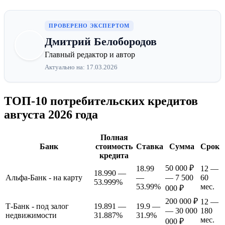
ПРОВЕРЕНО ЭКСПЕРТОМ
Дмитрий Белобородов
Главный редактор и автор
Актуально на: 17.03.2026
ТОП-10 потребительских кредитов
августа 2026 года
Полная
Банк
стоимость
Ставка
Сумма
Срок
кредита
50 000 ₽
18.99
12 —
18.990 —
Альфа-Банк - на карту
—
— 7 500
60
53.999%
53.99%
мес.
000 ₽
200 000 ₽
12 —
Т-Банк - под залог
19.891 —
19.9 —
— 30 000
180
недвижимости
31.887%
31.9%
мес.
000 ₽