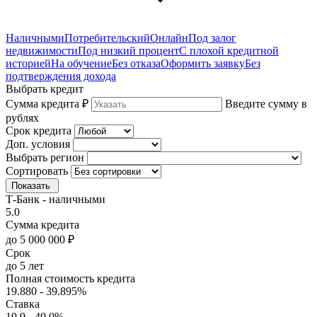
Наличными
Потребительский
Онлайн
Под залог
недвижимости
Под низкий процент
С плохой кредитной
историей
На обучение
Без отказа
Оформить заявку
Без
подтверждения дохода
Выбрать кредит
Сумма кредита ₽
Введите сумму в
рублях
Срок кредита
Доп. условия
Выбрать регион
Сортировать
Показать
Т-Банк - наличными
5.0
Сумма кредита
до 5 000 000 ₽
Срок
до 5 лет
Полная стоимость кредита
19.880 - 39.895%
Ставка
19.9 - 40.0%