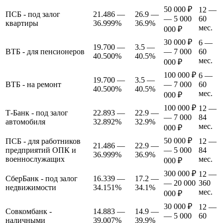
50 000 ₽
12 —
ПСБ - под залог
21.486 —
26.9 —
— 5 000
60
квартиры
36.999%
36.9%
мес.
000 ₽
30 000 ₽
6 —
19.700 —
3.5 —
ВТБ - для пенсионеров
— 7 000
60
40.500%
40.5%
мес.
000 ₽
100 000 ₽
6 —
19.700 —
3.5 —
ВТБ - на ремонт
— 7 000
60
40.500%
40.5%
мес.
000 ₽
100 000 ₽
12 —
Т-Банк - под залог
22.893 —
22.9 —
— 7 000
84
автомобиля
32.892%
32.9%
мес.
000 ₽
50 000 ₽
ПСБ - для работников
12 —
21.486 —
22.9 —
предприятий ОПК и
— 5 000
84
36.999%
36.9%
военнослужащих
мес.
000 ₽
300 000 ₽
12 —
СберБанк - под залог
16.339 —
17.2 —
— 20 000
360
недвижимости
34.151%
34.1%
мес.
000 ₽
30 000 ₽
12 —
Совкомбанк -
14.883 —
14.9 —
— 5 000
60
наличными
39.007%
39.9%