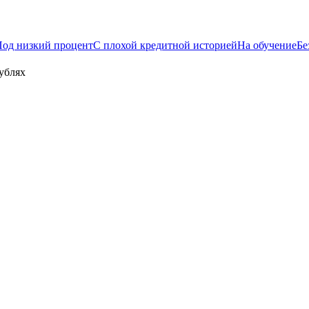
од низкий процент
С плохой кредитной историей
На обучение
Бе
ублях