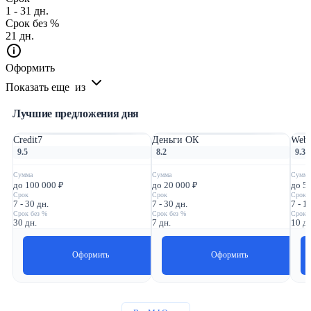
1 - 31 дн.
Срок без %
21 дн.
Оформить
Показать еще
из
Лучшие предложения дня
Credit7
Деньги ОК
Webb
9.5
8.2
9.3
Сумма
Сумма
Сумма
до 100 000 ₽
до 20 000 ₽
до 5
Срок
Срок
Срок
7 - 30 дн.
7 - 30 дн.
7 - 1
Срок без %
Срок без %
Срок 
30 дн.
7 дн.
10 дн
Оформить
Оформить