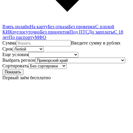
Взять онлайн
На карту
Без отказа
Без проверки
С плохой
КИ
Круглосуточно
Без процентов
Под ПТС
До зарплаты
С 18
лет
По паспорту
МФО
Сумма
Введите сумму в рублях
Срок
Еще условия
Выбрать регион
Сортировать
Показать
Первый заём бесплатно