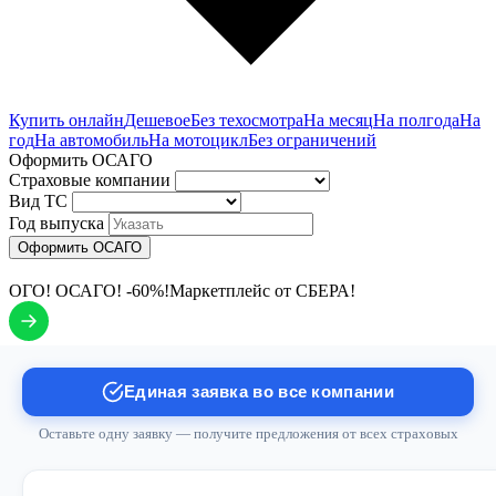
Купить онлайн
Дешевое
Без техосмотра
На месяц
На полгода
На
год
На автомобиль
На мотоцикл
Без ограничений
Оформить ОСАГО
Страховые компании
Вид ТС
Год выпуска
Оформить ОСАГО
ОГО! ОСАГО! -60%!
Маркетплейс от СБЕРА!
Единая заявка во все компании
Оставьте одну заявку — получите предложения от всех страховых