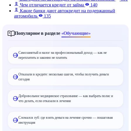
Чем отличается кредит от займа
140
Какие банки дают автокредит на подержанный
автомобиль
135
Популярное в разделе
«Обучающие»
Самозанятый и налог на профессиональный доход — как не
переплатить и законно не платить
Отказали в кредите: несколько шагов, чтобы получить деньги
сегодня
Добровольное медицинское страхование — как выбрать полис и
что делать, если отказали в лечении
Сломался зуб: где взять деньги на лечение срочно — пошаговая
инструкция