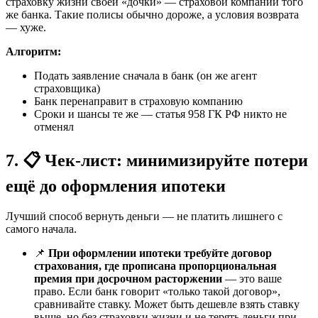
страховку жизни своей «дочки» — страховой компании того
же банка. Такие полисы обычно дороже, а условия возврата
— хуже.
Алгоритм:
Подать заявление сначала в банк (он же агент
страховщика)
Банк перенаправит в страховую компанию
Сроки и шансы те же — статья 958 ГК РФ никто не
отменял
7. 📋 Чек-лист: минимизируйте потери
ещё до оформления ипотеки
Лучший способ вернуть деньги — не платить лишнего с
самого начала.
📌
При оформлении ипотеки требуйте договор
страхования, где прописана пропорциональная
премия при досрочном расторжении
— это ваше
право. Если банк говорит «только такой договор»,
сравнивайте ставку. Может быть дешевле взять ставку
выше, но без страховки жизни и не терять деньги при