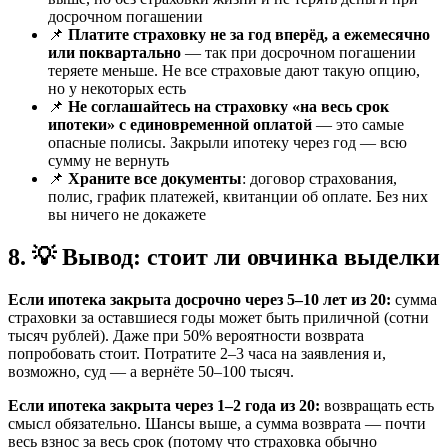
досрочном погашении
📌
Платите страховку не за год вперёд, а ежемесячно
или поквартально
— так при досрочном погашении
теряете меньше. Не все страховые дают такую опцию,
но у некоторых есть
📌
Не соглашайтесь на страховку «на весь срок
ипотеки» с единовременной оплатой
— это самые
опасные полисы. Закрыли ипотеку через год — всю
сумму не вернуть
📌
Храните все документы
: договор страхования,
полис, график платежей, квитанции об оплате. Без них
вы ничего не докажете
8. 💡 Вывод: стоит ли овчинка выделки
Если ипотека закрыта досрочно через 5–10 лет из 20:
сумма
страховки за оставшиеся годы может быть приличной (сотни
тысяч рублей). Даже при 50% вероятности возврата
попробовать стоит. Потратите 2–3 часа на заявления и,
возможно, суд — а вернёте 50–100 тысяч.
Если ипотека закрыта через 1–2 года из 20:
возвращать есть
смысл обязательно. Шансы выше, а сумма возврата — почти
весь взнос за весь срок (потому что страховка обычно