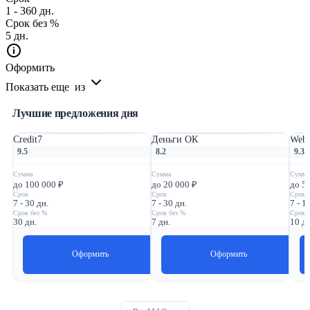
1 - 360 дн.
Срок без %
5 дн.
Оформить
Показать еще
из
Лучшие предложения дня
Credit7
Деньги ОК
Webb
9.5
8.2
9.3
Сумма
Сумма
Сумма
до 100 000 ₽
до 20 000 ₽
до 5
Срок
Срок
Срок
7 - 30 дн.
7 - 30 дн.
7 - 1
Срок без %
Срок без %
Срок 
30 дн.
7 дн.
10 дн
Оформить
Оформить