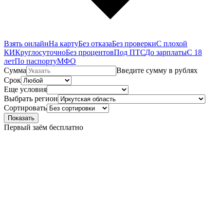
Взять онлайн
На карту
Без отказа
Без проверки
С плохой
КИ
Круглосуточно
Без процентов
Под ПТС
До зарплаты
С 18
лет
По паспорту
МФО
Сумма
Введите сумму в рублях
Срок
Еще условия
Выбрать регион
Сортировать
Показать
Первый заём бесплатно