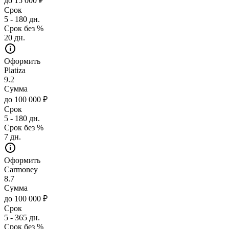
до 15 000 ₽
Срок
5 - 180 дн.
Срок без %
20 дн.
Оформить
Platiza
9.2
Сумма
до 100 000 ₽
Срок
5 - 180 дн.
Срок без %
7 дн.
Оформить
Carmoney
8.7
Сумма
до 100 000 ₽
Срок
5 - 365 дн.
Срок без %