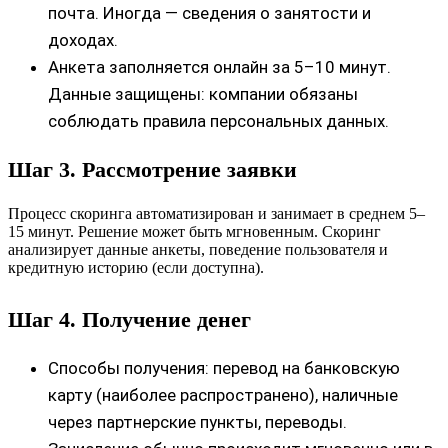
почта. Иногда — сведения о занятости и
доходах.
Анкета заполняется онлайн за 5–10 минут.
Данные защищены: компании обязаны
соблюдать правила персональных данных.
Шаг 3. Рассмотрение заявки
Процесс скоринга автоматизирован и занимает в среднем 5–
15 минут. Решение может быть мгновенным. Скоринг
анализирует данные анкеты, поведение пользователя и
кредитную историю (если доступна).
Шаг 4. Получение денег
Способы получения: перевод на банковскую
карту (наиболее распространено), наличные
через партнерские пункты, переводы.