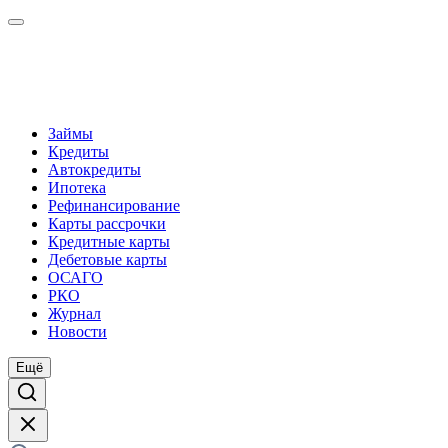
Займы
Кредиты
Автокредиты
Ипотека
Рефинансирование
Карты рассрочки
Кредитные карты
Дебетовые карты
ОСАГО
РКО
Журнал
Новости
Ещё