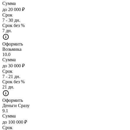
Сумма
до 20 000 ₽
Срок
7 - 30 дн.
Срок без %
7 дн.
Оформить
Возьмика
10.0
Сумма
до 30 000 ₽
Срок
7 - 21 дн.
Срок без %
21 дн.
Оформить
Деньги Сразу
9.1
Сумма
до 100 000 ₽
Срок