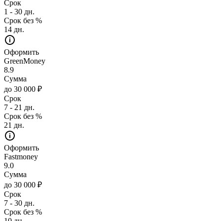
Срок
1 - 30 дн.
Срок без %
14 дн.
Оформить
GreenMoney
8.9
Сумма
до 30 000 ₽
Срок
7 - 21 дн.
Срок без %
21 дн.
Оформить
Fastmoney
9.0
Сумма
до 30 000 ₽
Срок
7 - 30 дн.
Срок без %
10 дн.