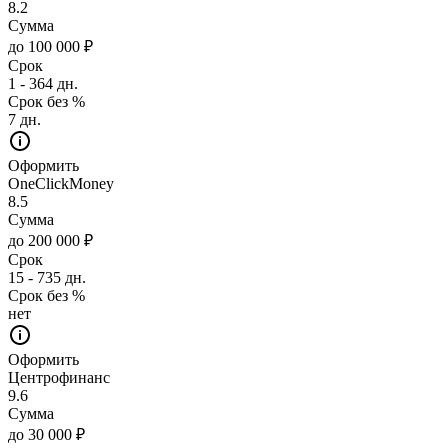
8.2
Сумма
до 100 000 ₽
Срок
1 - 364 дн.
Срок без %
7 дн.
Оформить
OneClickMoney
8.5
Сумма
до 200 000 ₽
Срок
15 - 735 дн.
Срок без %
нет
Оформить
Центрофинанс
9.6
Сумма
до 30 000 ₽