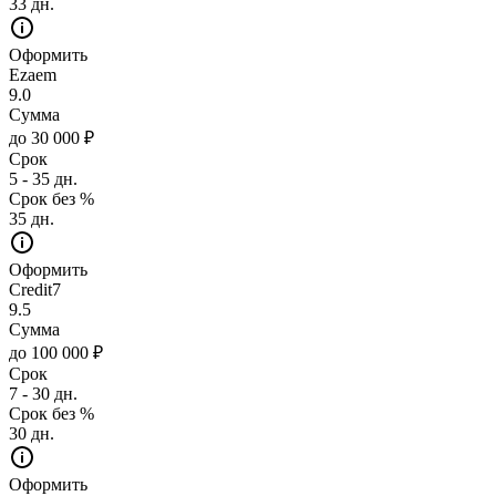
33 дн.
Оформить
Ezaem
9.0
Сумма
до 30 000 ₽
Срок
5 - 35 дн.
Срок без %
35 дн.
Оформить
Credit7
9.5
Сумма
до 100 000 ₽
Срок
7 - 30 дн.
Срок без %
30 дн.
Оформить