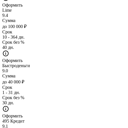
Оформить
Lime
9.4
Сумма
до 100 000 ₽
Срок
10 - 364 дн.
Срок без %
40 дн.
Оформить
Быстроденьги
9.0
Сумма
до 40 000 ₽
Срок
1 - 31 дн.
Срок без %
30 дн.
Оформить
495 Кредит
9.1