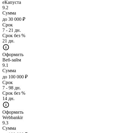
еКапуста
9.2
Сумма
до 30 000 ₽
Срок
7 - 21 дн.
Срок без %
21 дн.
Оформить
Веб-займ
9.1
Сумма
до 100 000 ₽
Срок
7 - 98 дн.
Срок без %
14 дн.
Оформить
Webbankir
9.3
Сумма