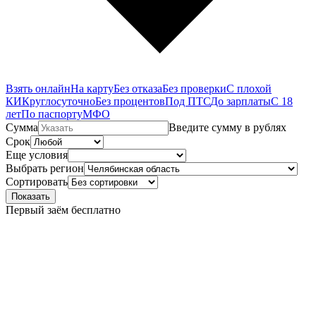
Взять онлайн
На карту
Без отказа
Без проверки
С плохой
КИ
Круглосуточно
Без процентов
Под ПТС
До зарплаты
С 18
лет
По паспорту
МФО
Сумма
Введите сумму в рублях
Срок
Еще условия
Выбрать регион
Сортировать
Показать
Первый заём бесплатно