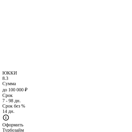
ЮККИ
8.3
Сумма
до 100 000 ₽
Срок
7 - 98 дн.
Срок без %
14 дн.
Оформить
Турбозайм