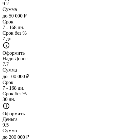
9.2
Сумма
до 50 000 ₽
Срок
7 - 168 дн.
Срок без %
7 дн.
Оформить
Надо Денег
7.7
Сумма
до 100 000 ₽
Срок
7 - 168 дн.
Срок без %
30 дн.
Оформить
Деньга
9.5
Сумма
до 200 000 ₽