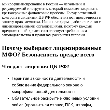
Микрофинансирование в России — легальный и
регулируемый инструмент, который помогает закрывать
краткосрочные финансовые пробелы. Государственный
контроль и лицензии ЦБ РФ обеспечивают прозрачность и
защиту прав заемщика. Наша платформа работает только с
лицензированными организациями, поэтому каждый
предложенный кредит соответствует требованиям
законодательства и правилам раскрытия условий.
Почему выбирают лицензированные
МФО? Безопасность прежде всего
Что дает лицензия ЦБ РФ?
Гарантия законности деятельности и
соблюдение федерального закона о
микрофинансовой деятельности.
Обязательное раскрытие ключевых условий
займа (процентная ставка, ПСК, штрафы,