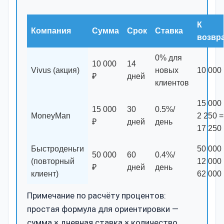
К
Компания
Сумма
Срок
Ставка
возвр
0% для
10 000
14
Vivus (акция)
новых
10 000
₽
дней
клиентов
15 000
15 000
30
0.5%/
MoneyMan
2 250 =
₽
дней
день
17 250
Быстроденьги
50 000
50 000
60
0.4%/
(повторный
12 000
₽
дней
день
клиент)
62 000
Примечание по расчёту процентов:
простая формула для ориентировки —
сумма × дневная ставка × количество