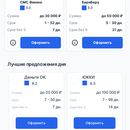
СМС Финанс
БериБеру
8.6
8.9
Сумма
до 30 000 ₽
Сумма
до 50 000 ₽
Срок
1 - 32 дн.
Срок
5 - 30 дн.
Срок без %
7 дн.
Срок без %
21 дн.
Оформить
Оформить
Лучшие предложения дня
Деньги ОК
ЮККИ
8.2
8.3
до 20 000 ₽
до 100 000 ₽
Сумма
Сумма
С
7 - 30 дн.
7 - 98 дн.
Срок
Срок
С
7 дн.
14 дн.
Срок без %
Срок без %
С
Оформить
Оформить