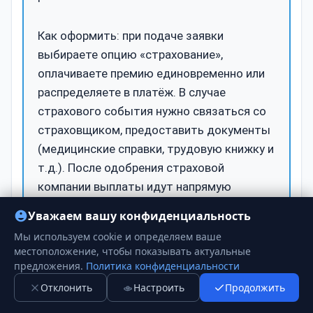
Как оформить: при подаче заявки
выбираете опцию «страхование»,
оплачиваете премию единовременно или
распределяете в платёж. В случае
страхового события нужно связаться со
страховщиком, предоставить документы
(медицинские справки, трудовую книжку и
т.д.). После одобрения страховой
компании выплаты идут напрямую
кредитору или на покрытие ежемесячных
Уважаем вашу конфиденциальность
платежей.
Мы используем cookie и определяем ваше
местоположение, чтобы показывать актуальные
Важно: страхование — инструмент
предложения.
Политика конфиденциальности
снижения риска, но не заменяет
Отклонить
Настроить
Продолжить
тщательное планирование бюджета.