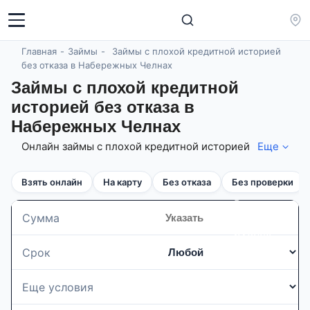
Главная
Займы
Займы с плохой кредитной историей
без отказа в Набережных Челнах
Займы с плохой кредитной
историей без отказа в
Набережных Челнах
Онлайн займы с плохой кредитной историей
Еще
без отказа в Набережных Челнах от лучших
МФО и МКК с лицензией от ЦБ! На
Взять онлайн
На карту
Без отказа
Без проверки
09.08.2026 займов 166 шт. суммой до 1 000
000 рублей, сроком до 1440 дн. по ставке от
Введите
0% в день! Одобрение 96%! Вы можете
Сумма
сумму в
повысить шансы и взять микрозайм с
рублях
открытыми просрочками - сравнив и
Срок
оформив онлайн заявку сразу в несколько
МФО и МКК! Если Вам отклонили заявку на
выдачу крупной суммы, поделите ее на
Еще условия
несколько частей и получите деньги взаймы