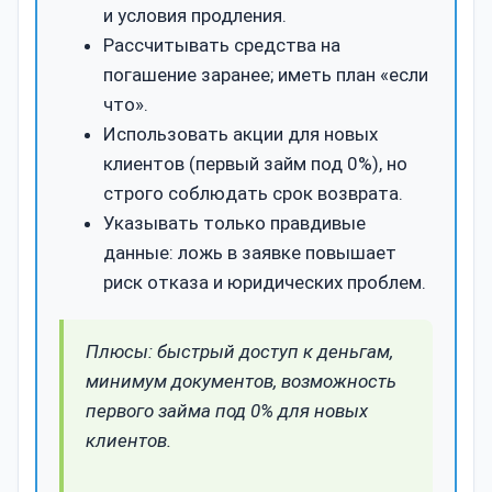
и условия продления.
Рассчитывать средства на
погашение заранее; иметь план «если
что».
Использовать акции для новых
клиентов (первый займ под 0%), но
строго соблюдать срок возврата.
Указывать только правдивые
данные: ложь в заявке повышает
риск отказа и юридических проблем.
Плюсы: быстрый доступ к деньгам,
минимум документов, возможность
первого займа под 0% для новых
клиентов.