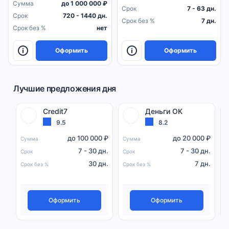
Сумма
до 1 000 000 ₽
Срок
7 - 63 дн.
Срок
720 - 1440 дн.
Срок без %
7 дн.
Срок без %
нет
Оформить
Оформить
Лучшие предложения дня
Credit7
Деньги ОК
9.5
8.2
до 100 000 ₽
до 20 000 ₽
Сумма
Сумма
С
7 - 30 дн.
7 - 30 дн.
Срок
Срок
С
30 дн.
7 дн.
Срок без %
Срок без %
С
Оформить
Оформить