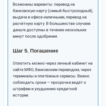
Возможны варианты: перевод на
банковскую карту (самый быстроходный),
выдача в офисе наличными, перевод на
расчётную карту. В большинстве случаев
деньги доступны в течение нескольких
минут после одобрения.
Шаг 5. Погашение
Оплатить можно через личный кабинет на
сайте МФО, банковским переводом, через
терминалы и платёжные сервисы. Важно
соблюдать сроки — просрочка ведёт к
штрафам и ухудшению кредитной
истории.