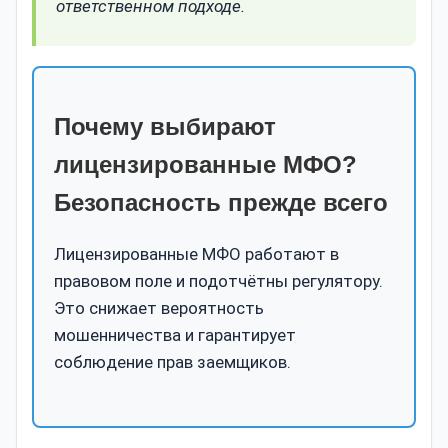
ответственном подходе.
Почему выбирают
лицензированные МФО?
Безопасность прежде всего
Лицензированные МФО работают в
правовом поле и подотчётны регулятору.
Это снижает вероятность
мошенничества и гарантирует
соблюдение прав заемщиков.