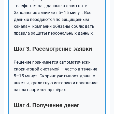
телефон, e‑mail, данные о занятости.
Заполнение занимает 5–15 минут. Все
данные передаются по защищённым
каналам; компании обязаны соблюдать
правила защиты персональных данных.
Шаг 3. Рассмотрение заявки
Решение принимается автоматически
скоринговой системой — часто в течение
5–15 минут. Скоринг учитывает данные
анкеты, кредитную историю и поведение
на платформах-партнёрах.
Шаг 4. Получение денег