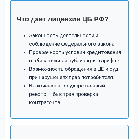
Что дает лицензия ЦБ РФ?
Законность деятельности и
соблюдение федерального закона.
Прозрачность условий кредитования
и обязательная публикация тарифов.
Возможность обращения в ЦБ и суд
при нарушениях прав потребителя.
Включение в государственный
реестр — быстрая проверка
контрагента.