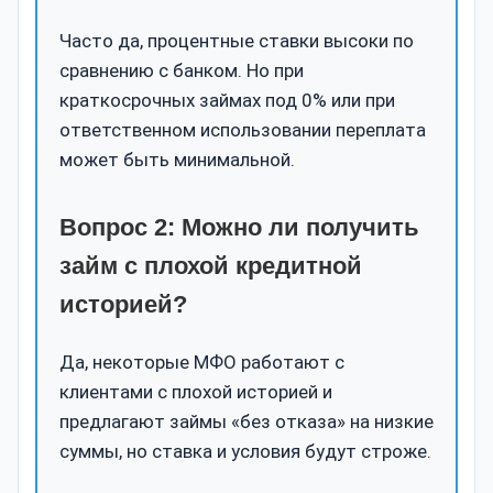
Часто да, процентные ставки высоки по
сравнению с банком. Но при
краткосрочных займах под 0% или при
ответственном использовании переплата
может быть минимальной.
Вопрос 2: Можно ли получить
займ с плохой кредитной
историей?
Да, некоторые МФО работают с
клиентами с плохой историей и
предлагают займы «без отказа» на низкие
суммы, но ставка и условия будут строже.