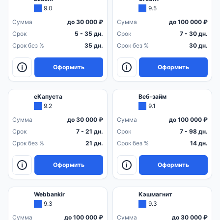
9.0
9.5
Сумма
до 30 000 ₽
Сумма
до 100 000 ₽
Срок
5 - 35 дн.
Срок
7 - 30 дн.
Срок без %
35 дн.
Срок без %
30 дн.
Оформить
Оформить
еКапуста
Веб-займ
9.2
9.1
Сумма
до 30 000 ₽
Сумма
до 100 000 ₽
Срок
7 - 21 дн.
Срок
7 - 98 дн.
Срок без %
21 дн.
Срок без %
14 дн.
Оформить
Оформить
Webbankir
Кэшмагнит
9.3
9.3
Сумма
до 100 000 ₽
Сумма
до 30 000 ₽