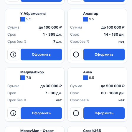
У Абрамовича
Алистар
9.5
9.5
Сумма
до 100 000 ₽
Сумма
до 100 000 ₽
Срок
1 - 365 дн.
Срок
14 - 180 дн.
Срок без %
7 дн.
Срок без %
нет
Оформить
Оформить
МедиумСкор
Айва
7.9
9.5
Сумма
до 30 000 ₽
Сумма
до 500 000 ₽
Срок
7 - 30 дн.
Срок
60 - 1080 дн.
Срок без %
нет
Срок без %
нет
Оформить
Оформить
MoneyMan - Старт
Credit365