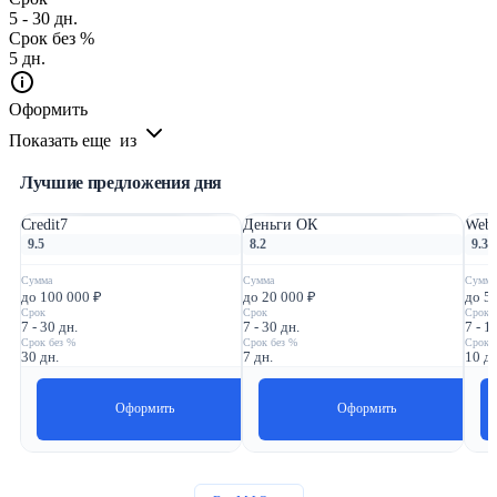
5 - 30 дн.
Срок без %
5 дн.
Оформить
Показать еще
из
Лучшие предложения дня
Credit7
Деньги ОК
Webb
9.5
8.2
9.3
Сумма
Сумма
Сумма
до 100 000 ₽
до 20 000 ₽
до 5
Срок
Срок
Срок
7 - 30 дн.
7 - 30 дн.
7 - 1
Срок без %
Срок без %
Срок 
30 дн.
7 дн.
10 дн
Оформить
Оформить