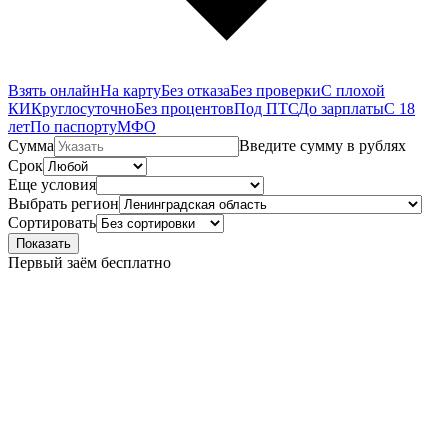
Взять онлайн
На карту
Без отказа
Без проверки
С плохой
КИ
Круглосуточно
Без процентов
Под ПТС
До зарплаты
С 18
лет
По паспорту
МФО
Сумма
Введите сумму в рублях
Срок
Еще условия
Выбрать регион
Сортировать
Показать
Первый заём бесплатно