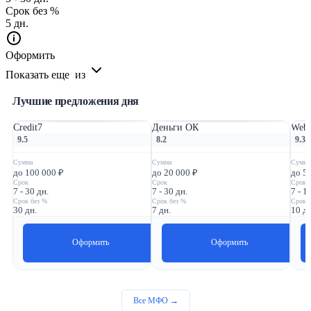
Срок без %
5 дн.
Оформить
Показать еще
из
Лучшие предложения дня
Credit7
Деньги ОК
Webb
9.5
8.2
9.3
Сумма
Сумма
Сумма
до 100 000 ₽
до 20 000 ₽
до 5
Срок
Срок
Срок
7 - 30 дн.
7 - 30 дн.
7 - 1
Срок без %
Срок без %
Срок 
30 дн.
7 дн.
10 дн
Оформить
Оформить
Все МФО →