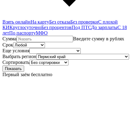
Взять онлайн
На карту
Без отказа
Без проверки
С плохой
КИ
Круглосуточно
Без процентов
Под ПТС
До зарплаты
С 18
лет
По паспорту
МФО
Сумма
Введите сумму в рублях
Срок
Еще условия
Выбрать регион
Сортировать
Показать
Первый заём бесплатно