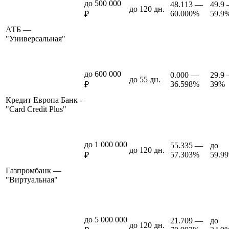
до 500 000
48.113 —
49.9
до 120 дн.
60.000%
59.9
₽
АТБ —
"Универсальная"
до 600 000
0.000 —
29.9
до 55 дн.
36.598%
39%
₽
Кредит Европа Банк -
"Card Credit Plus"
до 1 000 000
55.335 —
до
до 120 дн.
57.303%
59.9
₽
Газпромбанк —
"Виртуальная"
до 5 000 000
21.709 —
до
до 120 дн.