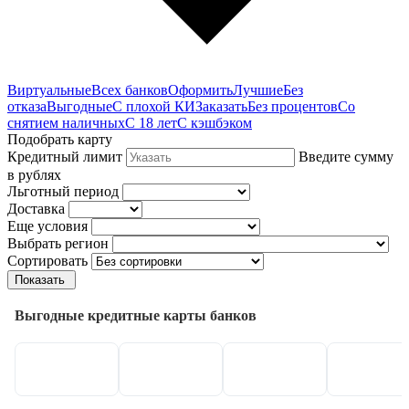
Виртуальные
Всех банков
Оформить
Лучшие
Без
отказа
Выгодные
С плохой КИ
Заказать
Без процентов
Со
снятием наличных
С 18 лет
С кэшбэком
Подобрать карту
Кредитный лимит
Введите сумму
в рублях
Льготный период
Доставка
Еще условия
Выбрать регион
Сортировать
Показать
Выгодные кредитные карты банков