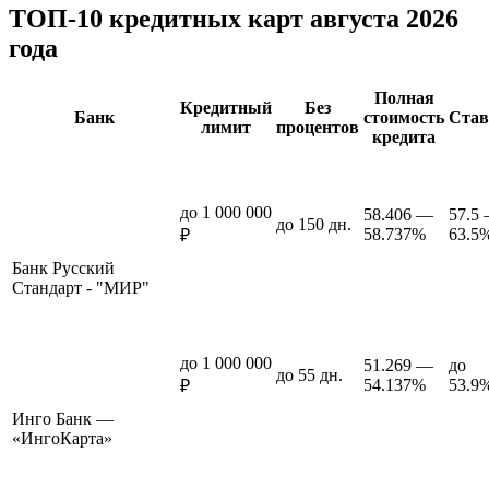
ТОП-10 кредитных карт августа 2026
года
Полная
Кредитный
Без
Банк
стоимость
Став
лимит
процентов
кредита
до 1 000 000
58.406 —
57.5
до 150 дн.
58.737%
63.5
₽
Банк Русский
Стандарт - "МИР"
до 1 000 000
51.269 —
до
до 55 дн.
54.137%
53.9
₽
Инго Банк —
«ИнгоКарта»