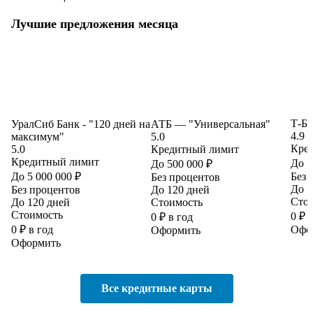
Лучшие предложения месяца
Т-Б
УралСиб Банк - "120 дней на
АТБ — "Универсальная"
4.9
максимум"
5.0
Кре
5.0
Кредитный лимит
Кредитный лимит
До 1
До 500 000 ₽
До 5 000 000 ₽
Без 
Без процентов
До 1
Без процентов
До 120 дней
Сто
До 120 дней
Стоимость
Стоимость
0 ₽ 
0 ₽ в год
0 ₽ в год
Офо
Оформить
Оформить
Все кредитные карты