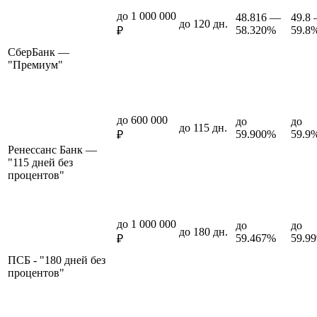
до 1 000 000
48.816 —
49.8
до 120 дн.
58.320%
59.8
₽
СберБанк —
"Премиум"
до 600 000
до
до
до 115 дн.
59.900%
59.9
₽
Ренессанс Банк —
"115 дней без
процентов"
до 1 000 000
до
до
до 180 дн.
59.467%
59.9
₽
ПСБ - "180 дней без
процентов"