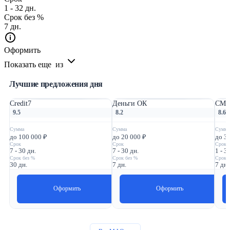
1 - 32 дн.
Срок без %
7 дн.
Оформить
Показать еще
из
Лучшие предложения дня
Credit7
Деньги ОК
СМС
9.5
8.2
8.6
Сумма
Сумма
Сумма
до 100 000 ₽
до 20 000 ₽
до 3
Срок
Срок
Срок
7 - 30 дн.
7 - 30 дн.
1 - 3
Срок без %
Срок без %
Срок 
30 дн.
7 дн.
7 дн.
Оформить
Оформить