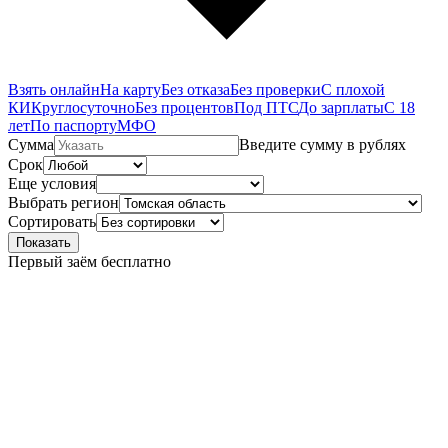
Взять онлайн
На карту
Без отказа
Без проверки
С плохой
КИ
Круглосуточно
Без процентов
Под ПТС
До зарплаты
С 18
лет
По паспорту
МФО
Сумма
Введите сумму в рублях
Срок
Еще условия
Выбрать регион
Сортировать
Показать
Первый заём бесплатно