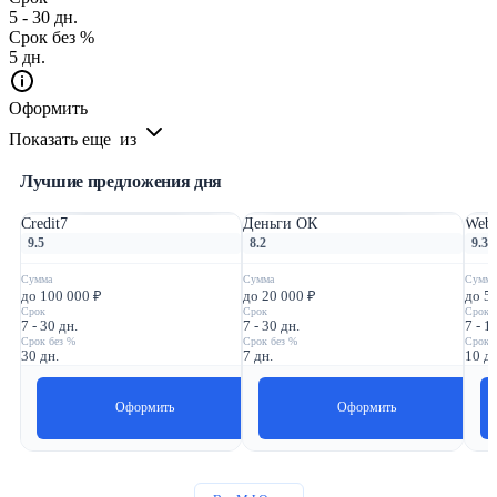
5 - 30 дн.
Срок без %
5 дн.
Оформить
Показать еще
из
Лучшие предложения дня
Credit7
Деньги ОК
Webb
9.5
8.2
9.3
Сумма
Сумма
Сумма
до 100 000 ₽
до 20 000 ₽
до 5
Срок
Срок
Срок
7 - 30 дн.
7 - 30 дн.
7 - 1
Срок без %
Срок без %
Срок 
30 дн.
7 дн.
10 дн
Оформить
Оформить