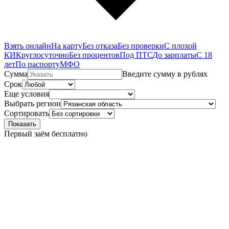
Взять онлайн
На карту
Без отказа
Без проверки
С плохой
КИ
Круглосуточно
Без процентов
Под ПТС
До зарплаты
С 18
лет
По паспорту
МФО
Сумма
Введите сумму в рублях
Срок
Еще условия
Выбрать регион
Сортировать
Показать
Первый заём бесплатно