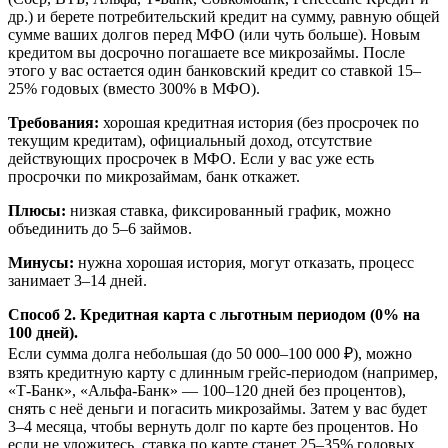
др.) и берете потребительский кредит на сумму, равную общей
сумме ваших долгов перед МФО (или чуть больше). Новым
кредитом вы досрочно погашаете все микрозаймы. После
этого у вас остается один банковский кредит со ставкой 15–
25% годовых (вместо 300% в МФО).
Требования:
хорошая кредитная история (без просрочек по
текущим кредитам), официальный доход, отсутствие
действующих просрочек в МФО. Если у вас уже есть
просрочки по микрозаймам, банк откажет.
Плюсы:
низкая ставка, фиксированный график, можно
объединить до 5–6 займов.
Минусы:
нужна хорошая история, могут отказать, процесс
занимает 3–14 дней.
Способ 2. Кредитная карта с льготным периодом (0% на
100 дней).
Если сумма долга небольшая (до 50 000–100 000 ₽), можно
взять кредитную карту с длинным грейс-периодом (например,
«Т-Банк», «Альфа-Банк» — 100–120 дней без процентов),
снять с неё деньги и погасить микрозаймы. Затем у вас будет
3–4 месяца, чтобы вернуть долг по карте без процентов. Но
если не уложитесь, ставка по карте станет 25–35% годовых