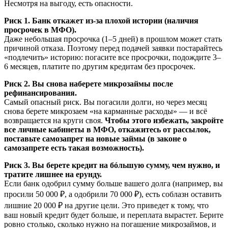
Несмотря на выгоду, есть опасности.
Риск 1. Банк откажет из-за плохой истории (наличия
просрочек в МФО).
Даже небольшая просрочка (1–5 дней) в прошлом может стать
причиной отказа. Поэтому перед подачей заявки постарайтесь
«подлечить» историю: погасите все просрочки, подождите 3–
6 месяцев, платите по другим кредитам без просрочек.
Риск 2. Вы снова наберете микрозаймы после
рефинансирования.
Самый опасный риск. Вы погасили долги, но через месяц
снова берете микрозаем «на карманные расходы» — и всё
возвращается на круги своя.
Чтобы этого избежать, закройте
все личные кабинеты в МФО, откажитесь от рассылок,
поставьте самозапрет на новые займы (в законе о
самозапрете есть такая возможность).
Риск 3. Вы берете кредит на бóльшую сумму, чем нужно, и
тратите лишнее на ерунду.
Если банк одобрил сумму больше вашего долга (например, вы
просили 50 000 ₽, а одобрили 70 000 ₽), есть соблазн оставить
лишние 20 000 ₽ на другие цели. Это приведет к тому, что
ваш новый кредит будет больше, и переплата вырастет. Берите
ровно столько, сколько нужно на погашение микрозаймов, и