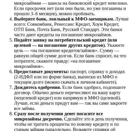
микрозаймам — шансы на банковский кредит невелики.
Если просрочек нет (или они были, но уже погашены и
прошло 3–6 месяцев), можно пробовать.
Выберите банк, лояльный к МФО-заемщикам.
Лучше
всего: Совкомбанк, Ренессанс Кредит, Хоум Кредит,
ОТП Банк, Почта Банк, Русский Стандарт. Эти банки
часто дают кредиты на погашение микрозаймов.
Подайте заявку на потребительский кредит (или
целевой — на погашение других кредитов).
Укажите
цель — «на погашение кредитов/займов». Сумму —
равную общей сумме долгов. Если банк спросит, на что
потратите, скажите правду: «на погашение
микрозаймов».
Предоставьте документы:
паспорт, справку о доходах
(2-НДФЛ или по форме банка), выписки из МФО о
текущем долге (можно скачать в личном кабинете).
Дождитесь одобрения.
Если банк одобрил, подпишите
договор. Обычно деньги перечисляют на вашу карту
(нецелевой кредит) или напрямую в МФО (целевой).
Лучше, если деньги придут вам — так вы сами закроете
все займы.
Сразу после получения денег погасите все
микрозаймы досрочно.
Сделайте это в день получения,
чтобы не тратить проценты по новому кредиту и по
старым займам параллельно. Возьмите справки об