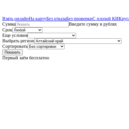
Взять онлайн
На карту
Без отказа
Без проверки
С плохой КИ
Круг
Сумма
Введите сумму в рублях
Срок
Еще условия
Выбрать регион
Сортировать
Показать
Первый заём бесплатно