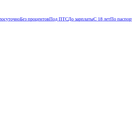
лосуточно
Без процентов
Под ПТС
До зарплаты
С 18 лет
По паспор