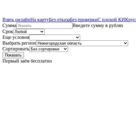
Взять онлайн
На карту
Без отказа
Без проверки
С плохой КИ
Круг
Сумма
Введите сумму в рублях
Срок
Еще условия
Выбрать регион
Сортировать
Показать
Первый заём бесплатно