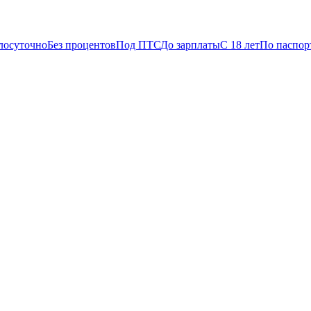
лосуточно
Без процентов
Под ПТС
До зарплаты
С 18 лет
По паспор